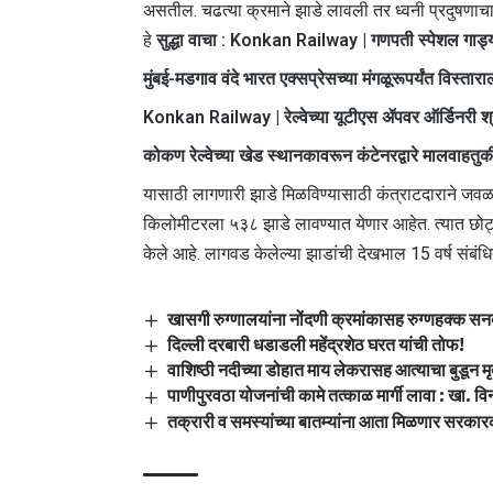
असतील. चढत्या क्रमाने झाडे लावली तर ध्वनी प्रदुषणाचा
हे
सुद्धा वाचा :
Konkan Railway | गणपती स्पेशल गाड्या
मुंबई-मडगाव वंदे भारत एक्सप्रेसच्या मंगळूरूपर्यंत विस्तार
Konkan Railway | रेल्वेच्या यूटीएस ॲपवर ऑर्डिनरी श्
कोकण रेल्वेच्या खेड स्थानकावरून कंटेनरद्वारे मालवाहतुक
यासाठी लागणारी झाडे मिळविण्यासाठी कंत्राटदाराने जवळच
किलोमीटरला ५३८ झाडे लावण्यात येणार आहेत. त्यात छोट
केले आहे. लागवड केलेल्या झाडांची देखभाल 15 वर्ष संबं
खासगी रुग्णालयांना नोंदणी क्रमांकासह रुग्णहक्क सन
दिल्ली दरबारी धडाडली महेंद्रशेठ घरत यांची तोफ!
वाशिष्ठी नदीच्या डोहात माय लेकरासह आत्याचा बुडून मृत
पाणीपुरवठा योजनांची कामे तत्काळ मार्गी लावा : खा.
तक्रारी व समस्यांच्या बातम्यांना आता मिळणार सरका