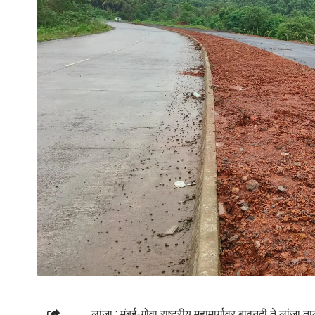
लांजा : मुंबई-गोवा राष्ट्रीय महामार्गावर बावनदी ते लांजा त