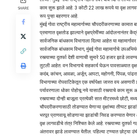
काम सुरू झाले आहे. 3 कोटी 22 लाख रूपये या वृक्ष लागवडीव
SHARE
रूप पुन्हा बहरणार आहे.
मुंबई गोवा राष्ट्रीय महामार्गाच्या चौपदरीकरणाच्या कामा
प्रमाणात वृक्षतोड झाल्याने वृक्षप्रेमींच्या आंदोलनानंतर के
सार्वजनिक बांधकाम विभागाला दिल्या आहेत या महामार्गावर पु
सार्वजनिक बांधकाम विभाग, मुंबई गोवा महामार्गाचे उपअभियं
रस्त्याच्या दुतर्फा देशी वाणाची सुमारे 50 हजार झाडे ल
तुटली आहेत. वन विभागाचे सहकार्य घेऊन पावसाळ्यात वृक
कदंब, कांचन, आवळा, अर्जून, आपटा, महोगनी, पिंपळ, पांढरा
विभागाच्या रोपवाटिकेतून एक वर्षापेक्षा जास्त वय असणा
पर्यावरणाला धोका पोहोचू नये यासाठी रस्त्याचे काम सुरू
रस्त्याच्या दोन्ही बाजूला प्रत्येकी सात मीटरमध्ये छोटी
चौपदरीकरणासाठी तोडण्यात येणाऱ्या वृक्षांच्या तीप्पट झ
भरपूर प्राणवायू सोडणाऱ्या झाडांची निवड करण्यात येणार 
वृक्ष लागवडीचे तंत्र निश्‍चित केले आहे. रस्त्याच्या दुत
अंतरावर झाडे लावण्यात येतील. पहिल्या टप्प्यात छोट्या उं