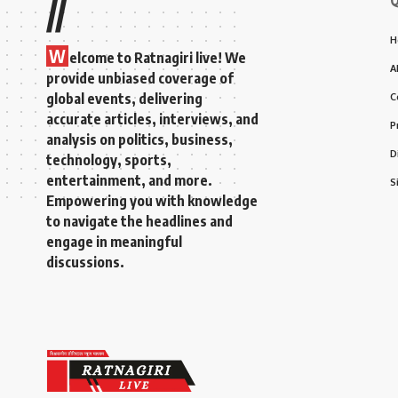
//
H
W
elcome to Ratnagiri live! We
A
provide unbiased coverage of
global events, delivering
C
accurate articles, interviews, and
P
analysis on politics, business,
D
technology, sports,
entertainment, and more.
S
Empowering you with knowledge
to navigate the headlines and
engage in meaningful
discussions.