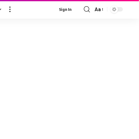
Aa
Sign In
Font
Resizer