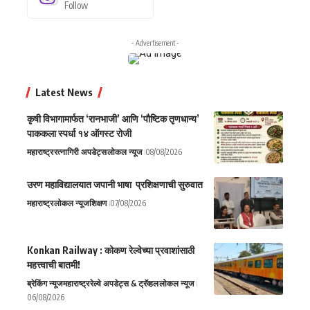
Follow
- Advertisement -
Latest News
कृषी विभागामार्फत ‘रानभाजी’ आणि ‘पौष्टिक तृणधान्य’
पाककला स्पर्धा १४ ऑगस्ट रोजी
महाराष्ट्र
रत्नागिरी अपडेट्स
लोकल न्यूज
08/08/2026
उरण महाविद्यालयात जपानी भाषा प्रशिक्षणाची सुरुवात
महाराष्ट्र
लोकल न्यूज
शिक्षण
07/08/2026
Konkan Railway : कोकण रेल्वेच्या प्रवाशांसाठी
महत्त्वाची बातमी!
ब्रेकिंग न्यूज
महाराष्ट्र
रेल्वे अपडेट्स & ट्रॅव्हल
लोकल न्यूज
06/08/2026