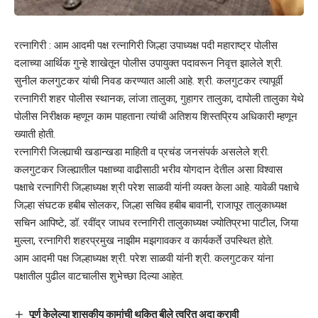
रत्नागिरी : आम आदमी पक्ष रत्नागिरी जिल्हा उपाध्यक्ष पदी महाराष्ट्र पोलीस
दलाच्या आर्थिक गुन्हे शाखेतून पोलीस उपायुक्त पदावरून निवृत्त झालेले श्री.
सुनील कलगुटकर यांची निवड करण्यात आली आहे. श्री. कलगुटकर त्यापूर्वी
रत्नागिरी शहर पोलीस स्थानक, लांजा तालुका, गुहागर तालुका, दापोली तालुका येथे
पोलीस निरीक्षक म्हणून काम पाहताना त्यांची अतिशय शिस्तप्रिय अधिकारी म्हणून
ख्याती होती.
रत्नागिरी जिल्ह्याची खडान्खडा माहिती व प्रचंड जनसंपर्क असलेले श्री.
कलगुटकर जिल्ह्यातील पक्षाच्या वाढीसाठी भरीव योगदान देतील असा विश्वास
पक्षाचे रत्नागिरी जिल्हाध्यक्ष श्री परेश साळवी यांनी व्यक्त केला आहे. यावेळी पक्षाचे
जिल्हा संघटक हबीब सोलकर, जिल्हा सचिव हबीब बावानी, राजापूर तालुकाध्यक्ष
सचिन आपिष्टे, डॉ. रवींद्र जाधव रत्नागिरी तालुकाध्यक्ष ज्योतिप्रभा पाटील, जिया
मुल्ला, रत्नागिरी शहरप्रमुख नाझीम मझगावकर व कार्यकर्ते उपस्थित होते.
आम आदमी पक्ष जिल्हाध्यक्ष श्री. परेश साळवी यांनी श्री. कलगुटकर यांना
पक्षातील पुढील वाटचालीस शुभेच्छा दिल्या आहेत.
पूर्ण केलेल्या शासकीय कामांची थकित बीले त्वरित अदा करावी