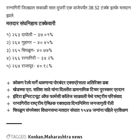
रत्नागिरी जिल्ह्यात सकाळी सात दुपारी एक वाजेपर्यंत 38.52 टक्के इतके मतदान
झाले.
मतदार संघनिहाय टक्केवारी
१) २६३ दापोली – ३७.०१%
२) २६४ गुहागर – ४०.४५%
३) २६५ चिपळूण- ४०.७७%
४) २६६ रत्नागिरी – ३४.२%
५) २६७ राजापूर- ४०.९८%
कोकण रेल्वे मार्गे धावणाऱ्या पोरबंदर एक्सप्रेसला अतिरिक्त डबा
खेडच्या प्रा. सतिश साठे यांना दिल्लीत डायनामिक टिचर पुरस्कार प्रदान
इंदिरा इन्स्टिटयूट ऑफ फार्मसी कॉलेज साडवली येथे राष्ट्रीय परिसंवाद
रत्नागिरीत राष्ट्रीय ऐच्छिक रक्तदाता दिनानिमित्त जनजागृती रॅली
चिपळूण संगमेश्वर विधानसभा मतदार संघात १५४७ जणांना पहिले प्रशिक्षण
TAGGED:
Konkan
Maharashtra news