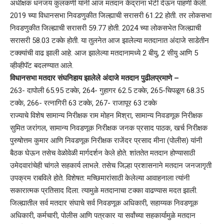
अधीक्षक धनंजय कुलकर्णी यांनी आज मतदान केंद्रांना भेटी देऊन पाहणी केली.
2019 च्या विधानसभा निवडणुकीत जिल्ह्याची सरासरी 61.22 होती. तर लोकसभा
निवडणुकीत जिल्ह्याची सरासरी 59.77 होती. 2024 च्या लोकसभेत जिल्ह्याची
सरासरी 58.03 टक्के होती. या तुलनेत आज झालेल्या मतदानात अंदाजे साडेतीन
टक्क्यांची वाढ झाली आहे. आज झालेल्या मतदानामध्ये 2 बीयु, 2 सीयु आणि 5
व्हीव्हीपॅट बदलण्यात आले.
विधानसभा मतदार संघनिहाय झालेले अंदाजे मतदान पुढीलप्रमाणे –
263- दापोली 65.95 टक्के, 264- गुहागर 62.5 टक्के, 265-चिपळूण 68.35
टक्के, 266- रत्नागिरी 63 टक्के, 267- राजापूर 63 टक्के
राज्याचे विशेष सामान्य निरीक्षक राम मोहन मिश्रा, सामान्य निवडणूक निरीक्षक
सुमित जरांगल, सामान्य निवडणूक निरीक्षक जनक प्रसाद पाठक, खर्च निरीक्षक
पुरुषोत्तम कुमार आणि निवडणूक निरीक्षक राजेंदर प्रसाद मीना (पोलीस) यांनी
बैठक घेऊन तसेच वेळोवेळी मार्गदर्शन केले होते. शांततेत मतदान होण्यासाठी
उमेदवारांचेही चांगले सहकार्य लाभले. तसेच जिल्हा प्रशासनाने मतदान जनजागृती
उपक्रम राबविले होते. विशेषत: मच्छिमारांसाठी केलेल्या आवाहनाला त्यांनी
सकारात्मक प्रतिसाद दिला. त्यामुळे मतदानाचा टक्का वाढण्यास मदत झाली.
जिल्ह्यातील सर्व मतदार संघाचे सर्व निवडणूक अधिकारी, सहाय्यक निवडणूक
अधिकारी, कर्मचारी, पोलीस आणि पत्रकार या सर्वांच्या सहकार्यामुळे मतदान