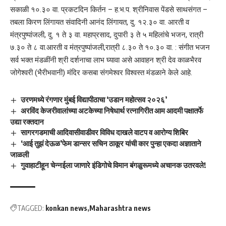
सकाळी १०.३० वा. प्रकटदिन किर्तन – ह.भ.प. श्रीनिवास पेंडसे साथसंगत –
तबला किरण लिंगायत संवादिनी आनंद लिंगायत, दु. १२.३० वा. आरती व
मंत्रपुष्पांजली, दु. १ ते ३ वा. महाप्रसाद, दुपारी ३ ते ५ महिलांचे भजन, रात्री
७.३० ते ८ वा.आरती व मंत्रपुष्पांजली,रात्री ८.३० ते १०.३० वा. : संगीत भजन
सर्व भक्त मंडळींनी श्री दर्शनाचा लाभ घ्यावा असे आवाहन श्री देव काळभैरव
जोगेश्वरी (भैरीभवानी) मंदिर कसबा संगमेश्वर विश्वस्त मंडळाने केले आहे.
उरणमध्ये रंगणार मुंबई विद्यापीठाचा ‘उडान महोत्सव २०२६’
अरविंद केजरीवालांच्या अटकेच्या निषेधार्थ रत्नागिरीत आम आदमी पक्षातर्फे
उद्या रक्तदान
सागरगडमाची आदिवासीवाडीवर विविध दाखले वाटप व आरोग्य शिबिर
‘आई तुझं देऊळ’फेम डान्सर सचिन ठाकूर यांची कार पुन्हा एकदा अज्ञाताने
जाळली
गुवाहाटीहून चेन्नईला जाणारे इंडिगोचे विमान बंगळुरूमध्ये अचानक उतरवले!
TAGGED:
konkan news
Maharashtra news