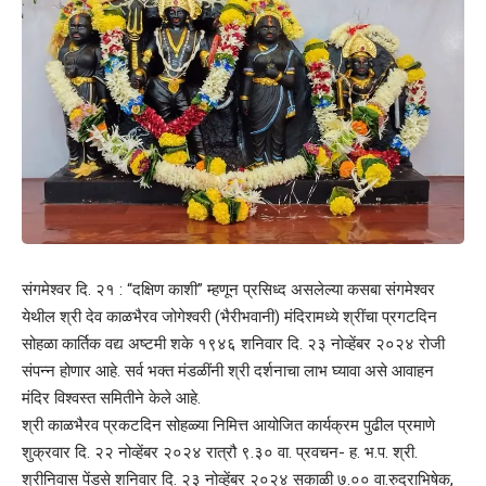
संगमेश्वर दि. २१ : “दक्षिण काशी” म्हणून प्रसिध्द असलेल्या कसबा संगमेश्वर
येथील श्री देव काळभैरव जोगेश्वरी (भैरीभवानी) मंदिरामध्ये श्रींचा प्रगटदिन
सोहळा कार्तिक वद्य अष्टमी शके १९४६ शनिवार दि. २३ नोव्हेंबर २०२४ रोजी
संपन्न होणार आहे. सर्व भक्त मंडळींनी श्री दर्शनाचा लाभ घ्यावा असे आवाहन
मंदिर विश्वस्त समितीने केले आहे.
श्री काळभैरव प्रकटदिन सोहळ्या निमित्त आयोजित कार्यक्रम पुढील प्रमाणे
शुक्रवार दि. २२ नोव्हेंबर २०२४ रात्रौ ९.३० वा. प्रवचन- ह. भ.प. श्री.
श्रीनिवास पेंडसे शनिवार दि. २३ नोव्हेंबर २०२४ सकाळी ७.०० वा.रुद्राभिषेक,