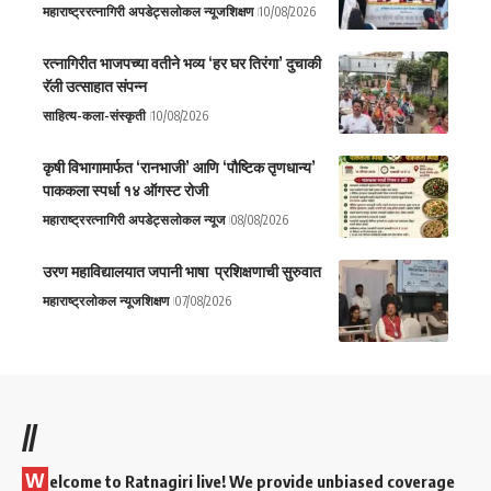
महाराष्ट्र
रत्नागिरी अपडेट्स
लोकल न्यूज
शिक्षण
10/08/2026
रत्नागिरीत भाजपच्या वतीने भव्य ‘हर घर तिरंगा’ दुचाकी
रॅली उत्साहात संपन्न
साहित्य-कला-संस्कृती
10/08/2026
कृषी विभागामार्फत ‘रानभाजी’ आणि ‘पौष्टिक तृणधान्य’
पाककला स्पर्धा १४ ऑगस्ट रोजी
महाराष्ट्र
रत्नागिरी अपडेट्स
लोकल न्यूज
08/08/2026
उरण महाविद्यालयात जपानी भाषा प्रशिक्षणाची सुरुवात
महाराष्ट्र
लोकल न्यूज
शिक्षण
07/08/2026
//
W
elcome to Ratnagiri live! We provide unbiased coverage