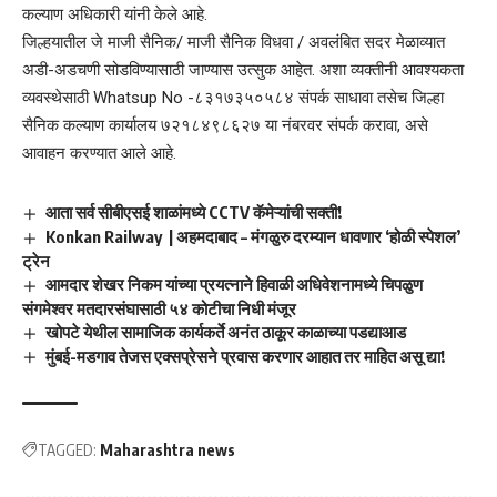
कल्याण अधिकारी यांनी केले आहे.
जिल्हयातील जे माजी सैनिक/ माजी सैनिक विधवा / अवलंबित सदर मेळाव्यात
अडी-अडचणी सोडविण्यासाठी जाण्यास उत्सुक आहेत. अशा व्यक्तीनी आवश्यकता
व्यवस्थेसाठी Whatsup No -८३१७३५०५८४ संपर्क साधावा तसेच जिल्हा
सैनिक कल्याण कार्यालय ७२१८४९८६२७ या नंबरवर संपर्क करावा, असे
आवाहन करण्यात आले आहे.
आता सर्व सीबीएसई शाळांमध्ये CCTV कॅमेऱ्यांची सक्ती!
Konkan Railway | अहमदाबाद – मंगळुरु दरम्यान धावणार ‘होळी स्पेशल’
ट्रेन
आमदार शेखर निकम यांच्या प्रयत्नाने हिवाळी अधिवेशनामध्ये चिपळुण
संगमेश्वर मतदारसंघासाठी ५४ कोटीचा निधी मंजूर
खोपटे येथील सामाजिक कार्यकर्ते अनंत ठाकूर काळाच्या पडद्याआड
मुंबई-मडगाव तेजस एक्सप्रेसने प्रवास करणार आहात तर माहित असू द्या!
TAGGED:
Maharashtra news