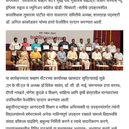
संगमेश्वर : यशवंतराव चव्हाण सेंटर मुंबई येथे नुकतीच सह्याद्री शिक्षण संस्थेचे न्यू
इंग्लिश स्कूल व ज्युनिअर कॉलेज खेर्डी- चिंचघरी -सतीचे उपक्रमशील
कलाशिक्षक तुकाराम पाटील यांना सल्लागार समितीचे अध्यक्ष, शास्त्रज्ञ पद्मश्री
डॉ. अनिल काकोडकर यांच्या हस्ते फेलोशिप प्रदान करण्यात आली.
या कार्यक्रमाला चव्हाण सेंटरच्या कार्याध्यक्ष खासदार सुप्रियाताई सुळे
,एम.के.सी.एल चे अध्यक्ष डॉ.विवेक सावंत, डॉ. सी .डी. माई, समन्वयक दत्ता सराफ,
दीप्ती नाखले ,योगेश कुदळे व शिक्षण, साहित्य आणि कृषी क्षेत्रातील मान्यवरांच्या
उपस्थितीत फेलोशिप प्रदान करण्यात आली.
बाहुलीनाट्यातून आनंददायी शिक्षण व भाषिक अभिव्यक्ती या उपक्रमांतर्गत त्यांनी
विद्यालयांमध्ये वर्षभरामध्ये अनेक नाविन्यपूर्ण उपक्रम राबवले यामध्ये विद्यार्थ्यांचे
संवाद कौशल्य वाढविणे, बाहुल्या निर्मिती करणे व त्याचे सादरीकरण करणे,
पाठ्यपुस्तकातील विविध घटकांचे या माध्यमातून अध्ययन- अध्यापन करणे असे