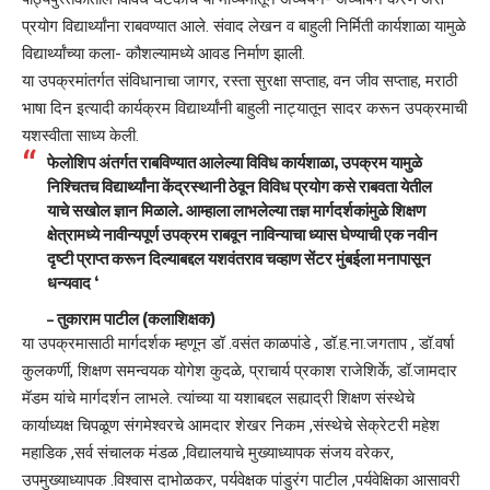
प्रयोग विद्यार्थ्यांना राबवण्यात आले. संवाद लेखन व बाहुली निर्मिती कार्यशाळा यामुळे
विद्यार्थ्यांच्या कला- कौशल्यामध्ये आवड निर्माण झाली.
या उपक्रमांतर्गत संविधानाचा जागर, रस्ता सुरक्षा सप्ताह, वन जीव सप्ताह, मराठी
भाषा दिन इत्यादी कार्यक्रम विद्यार्थ्यांनी बाहुली नाट्यातून सादर करून उपक्रमाची
यशस्वीता साध्य केली.
फेलोशिप अंतर्गत राबविण्यात आलेल्या विविध कार्यशाळा, उपक्रम यामुळे
निश्चितच विद्यार्थ्यांना केंद्रस्थानी ठेवून विविध प्रयोग कसे राबवता येतील
याचे सखोल ज्ञान मिळाले. आम्हाला लाभलेल्या तज्ञ मार्गदर्शकांमुळे शिक्षण
क्षेत्रामध्ये नावीन्यपूर्ण उपक्रम राबवून नाविन्याचा ध्यास घेण्याची एक नवीन
दृष्टी प्राप्त करून दिल्याबद्दल यशवंतराव चव्हाण सेंटर मुंबईला मनापासून
धन्यवाद ‘
–
तुकाराम पाटील
(कलाशिक्षक)
या उपक्रमासाठी मार्गदर्शक म्हणून डॉ .वसंत काळपांडे , डॉ.ह.ना.जगताप , डॉ.वर्षा
कुलकर्णी, शिक्षण समन्वयक योगेश कुदळे, प्राचार्य प्रकाश राजेशिर्के, डॉ.जामदार
मॅडम यांचे मार्गदर्शन लाभले. त्यांच्या या यशाबद्दल सह्याद्री शिक्षण संस्थेचे
कार्याध्यक्ष चिपळूण संगमेश्वरचे आमदार शेखर निकम ,संस्थेचे सेक्रेटरी महेश
महाडिक ,सर्व संचालक मंडळ ,विद्यालयाचे मुख्याध्यापक संजय वरेकर,
उपमुख्याध्यापक .विश्वास दाभोळकर, पर्यवेक्षक पांडुरंग पाटील ,पर्यवेक्षिका आसावरी