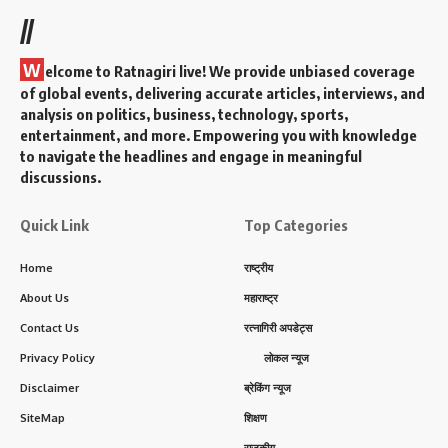
//
W
elcome to Ratnagiri live! We provide unbiased coverage
of global events, delivering accurate articles, interviews, and
analysis on politics, business, technology, sports,
entertainment, and more. Empowering you with knowledge
to navigate the headlines and engage in meaningful
discussions.
Quick Link
Top Categories
Home
राष्ट्रीय
About Us
महाराष्ट्र
Contact Us
रत्नागिरी अपडेट्स
Privacy Policy
लोकल न्यूज
Disclaimer
ब्रेकिंग न्यूज
SiteMap
शिक्षण
राजकीय