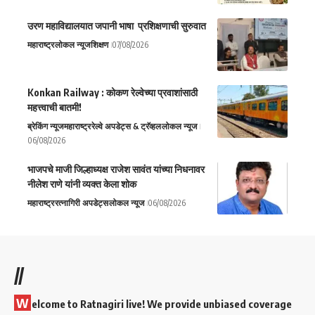
उरण महाविद्यालयात जपानी भाषा प्रशिक्षणाची सुरुवात
महाराष्ट्र
लोकल न्यूज
शिक्षण
07/08/2026
Konkan Railway : कोकण रेल्वेच्या प्रवाशांसाठी
महत्त्वाची बातमी!
ब्रेकिंग न्यूज
महाराष्ट्र
रेल्वे अपडेट्स & ट्रॅव्हल
लोकल न्यूज
06/08/2026
भाजपचे माजी जिल्हाध्यक्ष राजेश सावंत यांच्या निधनावर
नीलेश राणे यांनी व्यक्त केला शोक
महाराष्ट्र
रत्नागिरी अपडेट्स
लोकल न्यूज
06/08/2026
//
W
elcome to Ratnagiri live! We provide unbiased coverage