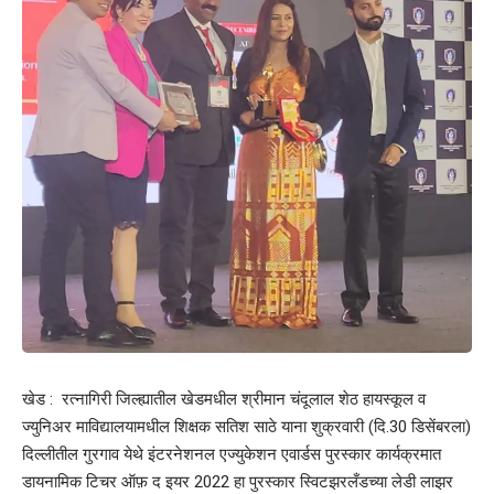
खेड : रत्नागिरी जिल्ह्यातील खेडमधील श्रीमान चंदूलाल शेठ हायस्कूल व
ज्युनिअर माविद्यालयामधील शिक्षक सतिश साठे याना शुक्रवारी (दि.30 डिसेंबरला)
दिल्लीतील गुरगाव येथे इंटरनेशनल एज्युकेशन एवार्डस पुरस्कार कार्यक्रमात
डायनामिक टिचर ऑफ़ द इयर 2022 हा पुरस्कार स्विटझरलँडच्या लेडी लाझर