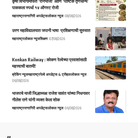
कृषी विभागामार्फत ‘रानभाजी’ आणि ‘पौष्टिक तृणधान्य’
पाककला स्पर्धा १४ ऑगस्ट रोजी
महाराष्ट्र
रत्नागिरी अपडेट्स
लोकल न्यूज
08/08/2026
उरण महाविद्यालयात जपानी भाषा प्रशिक्षणाची सुरुवात
महाराष्ट्र
लोकल न्यूज
शिक्षण
07/08/2026
Konkan Railway : कोकण रेल्वेच्या प्रवाशांसाठी
महत्त्वाची बातमी!
ब्रेकिंग न्यूज
महाराष्ट्र
रेल्वे अपडेट्स & ट्रॅव्हल
लोकल न्यूज
06/08/2026
भाजपचे माजी जिल्हाध्यक्ष राजेश सावंत यांच्या निधनावर
नीलेश राणे यांनी व्यक्त केला शोक
महाराष्ट्र
रत्नागिरी अपडेट्स
लोकल न्यूज
06/08/2026