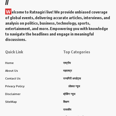
//
W
elcome to Ratnagiri live! We provide unbiased coverage
of global events, delivering accurate articles, interviews, and
analysis on politics, business, technology, sports,
entertainment, and more. Empowering you with knowledge
to navigate the headlines and engage in meaningful
discussions.
Quick Link
Top Categories
Home
राष्ट्रीय
About Us
महाराष्ट्र
Contact Us
रत्नागिरी अपडेट्स
Privacy Policy
लोकल न्यूज
Disclaimer
ब्रेकिंग न्यूज
SiteMap
शिक्षण
राजकीय