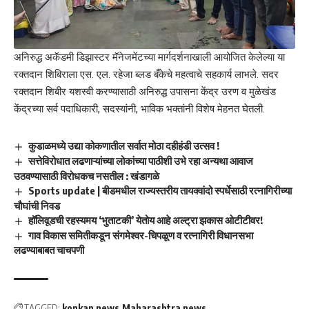
अनिरुद्ध अकॅडमी डिझास्टर मॅनेजमेंटच्या मार्गदर्शनाखाली आयोजित केलेल्या या
रक्तदान शिबिराला एस. एल. रहेजा ब्लड बँकेचे महत्वाचे सहकार्य लाभले. सदर
रक्तदान शिबीर यशस्वी करण्यासाठी अनिरुद्ध उपासना केंद्र उरण व मुळेखंड
केंद्रच्या सर्व पदाधिकारी, सदस्यांनी, भाविक भक्तांनी विशेष मेहनत घेतली.
कुडाळमध्ये उद्या कोकणातील सर्वात मोठा दहीहंडी उत्सव !
सत्तेविरोधात लढणाऱ्यांच्या लोकांच्या पाठीशी उभे रहा अन्यथा आवाज
उठवण्यासाठी विरोधकच नसतील : खंडागळे
Sports update | बीडमधील राज्यस्तरीय तायक्वांदो स्पर्धेसाठी रत्नागिरीच्या
चौघांची निवड
हॉलिवूडची रहस्यमय ‘भुताटकी’ येतोय आहे अल्ट्रा झकास ओटीटीवर!
गाव विकास समितीकडून संगमेश्वर-चिपळूण व रत्नागिरी विधानसभा
लढण्याबाबत चाचपणी
TAGGED:
konkan news
Maharashtra news