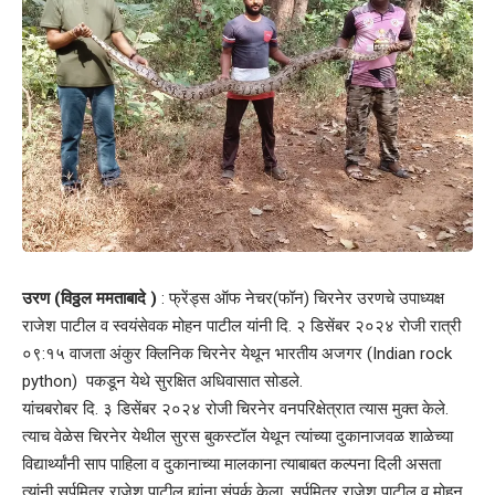
उरण (विठ्ठल ममताबादे )
: फ्रेंड्स ऑफ नेचर(फॉन) चिरनेर उरणचे उपाध्यक्ष
राजेश पाटील व स्वयंसेवक मोहन पाटील यांनी दि. २ डिसेंबर २०२४ रोजी रात्री
०९:१५ वाजता अंकुर क्लिनिक चिरनेर येथून भारतीय अजगर (Indian rock
python) पकडून येथे सुरक्षित अधिवासात सोडले.
यांचबरोबर दि. ३ डिसेंबर २०२४ रोजी चिरनेर वनपरिक्षेत्रात त्यास मुक्त केले.
त्याच वेळेस चिरनेर येथील सुरस बुकस्टॉल येथून त्यांच्या दुकानाजवळ शाळेच्या
विद्यार्थ्यांनी साप पाहिला व दुकानाच्या मालकाना त्याबाबत कल्पना दिली असता
त्यांनी सर्पमित्र राजेश पाटील ह्यांना संपर्क केला. सर्पमित्र राजेश पाटील व मोहन