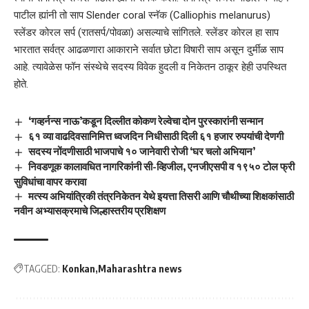
पाटील ह्यांनी तो साप Slender coral स्नॅक (Calliophis melanurus)
स्लेंडर कोरल सर्प (रातसर्प/पोवळा) असल्याचे सांगितले. स्लेंडर कोरल हा साप
भारतात सर्वत्र आढळणारा आकाराने सर्वात छोटा विषारी साप असून दुर्मीळ साप
आहे. त्यावेळेस फॉन संस्थेचे सदस्य विवेक हुदली व निकेतन ठाकूर हेही उपस्थित
होते.
‘गव्हर्नन्स नाऊ’कडून दिल्लीत कोकण रेल्वेचा दोन पुरस्कारांनी सन्मान
६१ व्या वाढदिवसानिमित्त ध्वजदिन निधीसाठी दिली ६१ हजार रुपयांची देणगी
सदस्य नोंदणीसाठी भाजपाचे १० जानेवारी रोजी ‘घर चलो अभियान’
निवडणूक कालावधित नागरिकांनी सी-व्हिजील, एनजीएसपी व १९५० टोल फ्री
सुविधांचा वापर करावा
मत्स्य अभियांत्रिकी तंत्रनिकेतन येथे इयत्ता तिसरी आणि चौथीच्या शिक्षकांसाठी
नवीन अभ्यासक्रमाचे जिल्हास्तरीय प्रशिक्षण
TAGGED:
Konkan
Maharashtra news