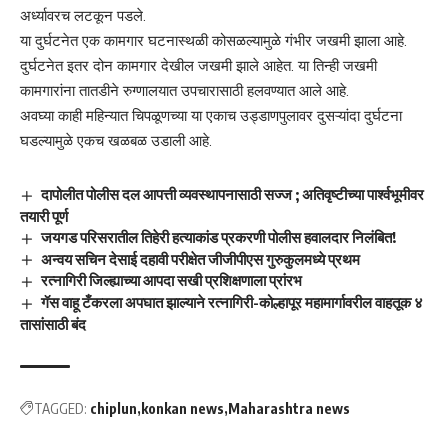
अर्ध्यावरच लटकून पडले.
या दुर्घटनेत एक कामगार घटनास्थळी कोसळल्यामुळे गंभीर जखमी झाला आहे.
दुर्घटनेत इतर दोन कामगार देखील जखमी झाले आहेत. या तिन्ही जखमी
कामगारांना तातडीने रुग्णालयात उपचारासाठी हलवण्यात आले आहे.
अवघ्या काही महिन्यात चिपळूणच्या या एकाच उड्डाणपुलावर दुसऱ्यांदा दुर्घटना
घडल्यामुळे एकच खळबळ उडाली आहे.
दापोलीत पोलीस दल आपत्ती व्यवस्थापनासाठी सज्ज ; अतिवृष्टीच्या पार्श्वभूमीवर
तयारी पूर्ण
जयगड परिसरातील तिहेरी हत्याकांड प्रकरणी पोलीस हवालदार निलंबित!
अन्वय सचिन देसाई दहावी परीक्षेत जीजीपीएस गुरुकुलमध्ये प्रथम
रत्नागिरी जिल्ह्याच्या आपदा सखी प्रशिक्षणाला प्रांरभ
गॅस वाहू टँकरला अपघात झाल्याने रत्नागिरी-कोल्हापूर महामार्गावरील वाहतूक ४
तासांसाठी बंद
TAGGED:
chiplun
konkan news
Maharashtra news