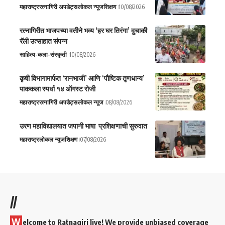
महाराष्ट्र
रत्नागिरी अपडेट्स
लोकल न्यूज
शिक्षण
10/08/2026
रत्नागिरीत भाजपच्या वतीने भव्य ‘हर घर तिरंगा’ दुचाकी
रॅली उत्साहात संपन्न
साहित्य-कला-संस्कृती
10/08/2026
कृषी विभागामार्फत ‘रानभाजी’ आणि ‘पौष्टिक तृणधान्य’
पाककला स्पर्धा १४ ऑगस्ट रोजी
महाराष्ट्र
रत्नागिरी अपडेट्स
लोकल न्यूज
08/08/2026
उरण महाविद्यालयात जपानी भाषा प्रशिक्षणाची सुरुवात
महाराष्ट्र
लोकल न्यूज
शिक्षण
07/08/2026
//
W
elcome to Ratnagiri live! We provide unbiased coverage