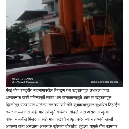
मुंबई गोवा राष्ट्रीय महामार्गावरील चिपळूण येथे उड्डाणपूल उभारला जात
असतानाच काही महिन्यापूर्वी त्याचा भाग कोसळल्यामुळे आता हा उड्डाणपूल
दिल्लीतून पाठवण्यात आलेल्या तज्ञांच्या समितीने सुचवल्यानुसार सुधारित डिझाईन
तयार करूनजात आहे. यासाठी जुने बांधकाम तोडले जात असताना जुन्या
बांधकामांमधील पिलरचा काही भाग कटरने कापून क्रेनच्या सहाय्याने खाली
आणल्या जात असताना अचानक क्रेनचा दोरखंड तुटला. यामुळे तीन कामगार