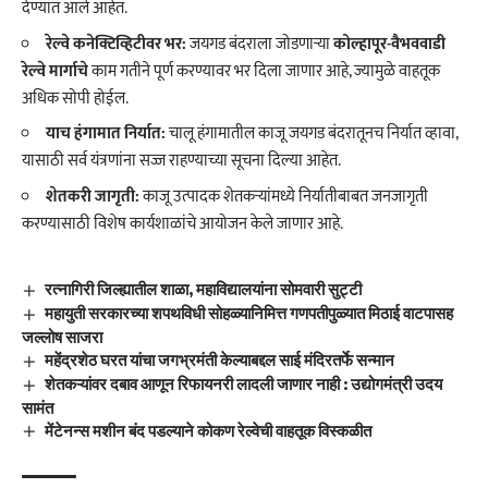
देण्यात आले आहेत.
रेल्वे कनेक्टिव्हिटीवर भर:
जयगड बंदराला जोडणाऱ्या
कोल्हापूर-वैभववाडी
रेल्वे मार्गाचे
काम गतीने पूर्ण करण्यावर भर दिला जाणार आहे, ज्यामुळे वाहतूक
अधिक सोपी होईल.
याच हंगामात निर्यात:
चालू हंगामातील काजू जयगड बंदरातूनच निर्यात व्हावा,
यासाठी सर्व यंत्रणांना सज्ज राहण्याच्या सूचना दिल्या आहेत.
शेतकरी जागृती:
काजू उत्पादक शेतकऱ्यांमध्ये निर्यातीबाबत जनजागृती
करण्यासाठी विशेष कार्यशाळांचे आयोजन केले जाणार आहे.
रत्नागिरी जिल्ह्यातील शाळा, महाविद्यालयांना सोमवारी सुट्टी
महायुती सरकारच्या शपथविधी सोहळ्यानिमित्त गणपतीपुळ्यात मिठाई वाटपासह
जल्लोष साजरा
महेंद्रशेठ घरत यांचा जगभ्रमंती केल्याबद्दल साई मंदिरतर्फे सन्मान
शेतकऱ्यांवर दबाव आणून रिफायनरी लादली जाणार नाही : उद्योगमंत्री उदय
सामंत
मेंटेनन्स मशीन बंद पडल्याने कोकण रेल्वेची वाहतूक विस्कळीत