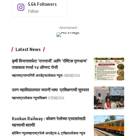
5.6k
Followers
Follow
- Advertisement -
Latest News
कृषी विभागामार्फत ‘रानभाजी’ आणि ‘पौष्टिक तृणधान्य’
पाककला स्पर्धा १४ ऑगस्ट रोजी
महाराष्ट्र
रत्नागिरी अपडेट्स
लोकल न्यूज
08/08/2026
उरण महाविद्यालयात जपानी भाषा प्रशिक्षणाची सुरुवात
महाराष्ट्र
लोकल न्यूज
शिक्षण
07/08/2026
Konkan Railway : कोकण रेल्वेच्या प्रवाशांसाठी
महत्त्वाची बातमी!
ब्रेकिंग न्यूज
महाराष्ट्र
रेल्वे अपडेट्स & ट्रॅव्हल
लोकल न्यूज