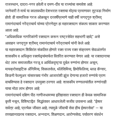
राजस्थान, दादरा-नगर हवेली व दमण-दीव या राज्यांचा समावेश आहे.
जानेवारी ते मार्च या कालावधीत देशभरात रक्ताचा मोठ्या प्रमाणावर तुटवडा निर्माण
होतो. ही सामाजिक गरज ओळखून दरवर्षीप्रमाणे याही वर्षी जगद्गुरु
श्रीमद्
रामानंदाचार्य नरेंद्राचार्य
यांच्या प्रेरणेतून हा महारक्तदान संकल्प साकार करण्यात
आला आहे.
“अधिकाधिक नागरिकांनी रक्तदान करून राष्ट्रसेवेत सहभागी व्हावे,” असे
आवाहन जगद्गुरु श्रीमद् रामानंदाचार्य नरेंद्राचार्य यांनी केले आहे.
या महारक्तदान शिबिरांत संकलित होणारे रक्त राज्य रक्त संक्रमण सेवाअंतर्गत
शासकीय व अधिकृत रक्तपेढ्यांमार्फत वितरित करण्यात येणार आहे. या रक्तदानाचा
थेट लाभ समाजातील गरजू व आर्थिकदृष्ट्या दुर्बल रुग्णांना होणार असून,
मायक्रोसाइटिक ॲनिमिया, सिकलसेल, थॅलेसिमिया, हिमोफिलिया, ब्लड कॅन्सर,
किडनी फेल्युअर यांसारख्या गंभीर आजारांशी झुंज देणाऱ्या हजारो रुग्णांचे प्राण
वाचविण्यास हे रक्तदान उपयुक्त ठरणार आहे. शासकीय रुग्णालयांतील रुग्णांनाही
याचा मोठा लाभ होणार आहे.
रामानंदाचार्य दक्षिण पीठ नाणीजधामच्या इतिहासात रक्तदान ही केवळ सामाजिक
कृती नसून, विशिष्टाद्वैत सिद्धांतावर आधारलेली सजीव उपासना आहे. “ईश्वर
सर्वत्र आहे, प्रत्येक जीवात आहे; त्यामुळे जीवाची सेवा हीच ईश्वरसेवा” — या
तत्त्वज्ञानातूनच रक्तदान, अन्नदान, शिक्षणदान, आरोग्यसेवा, पर्यावरण संवर्धन