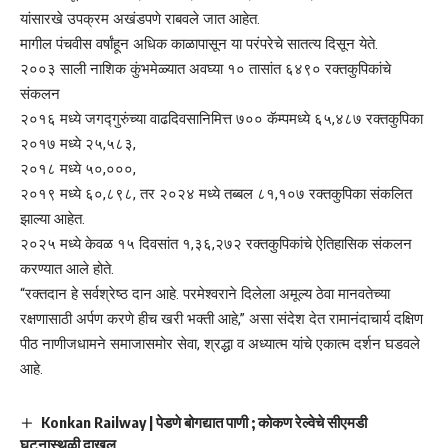
यांसारखे उपक्रम अखंडपणे राबवले जात आहेत.
मागील पंचवीस वर्षांहून अधिक काळापासून या परंपरेचे सातत्य दिसून येते.
२००३ साली नाशिक कुंभमेळ्यात अवघ्या १० तासांत ६४९० रक्तकुपिकांचे
संकलन
२०१६ मध्ये जगद्गुरुंच्या वाढदिवसानिमित्त ७०० कॅम्पमध्ये ६५,४८७ रक्तकुपिका
२०१७ मध्ये २५,५८३,
२०१८ मध्ये ५०,०००,
२०१९ मध्ये ६०,८९८, तर २०२४ मध्ये तब्बल ८१,१०७ रक्तकुपिका संकलित
झाल्या आहेत.
२०२५ मध्ये केवळ १५ दिवसांत १,३६,२७२ रक्तकुपिकांचे ऐतिहासिक संकलन
करण्यात आले होते.
“रक्तदान हे सर्वश्रेष्ठ दान आहे. परमेश्वराने दिलेला अमूल्य ठेवा मानवतेच्या
रक्षणासाठी अर्पण करणे हीच खरी भक्ती आहे,” असा संदेश देत रामानंदाचार्य दक्षिण
पीठ नाणीजधामने समाजासमोर सेवा, श्रद्धा व अध्यात्म यांचे एकात्म दर्शन घडवले
आहे.
Konkan Railway | पेडणे बोगद्यात पाणी ; कोकण रेल्वेचे सीएमडी
घटनास्थळी दाखल