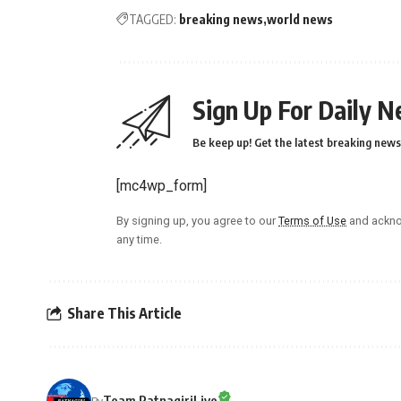
TAGGED:
breaking news
world news
Sign Up For Daily N
Be keep up! Get the latest breaking news 
[mc4wp_form]
By signing up, you agree to our
Terms of Use
and ackno
any time.
Share This Article
Team RatnagiriLive
By