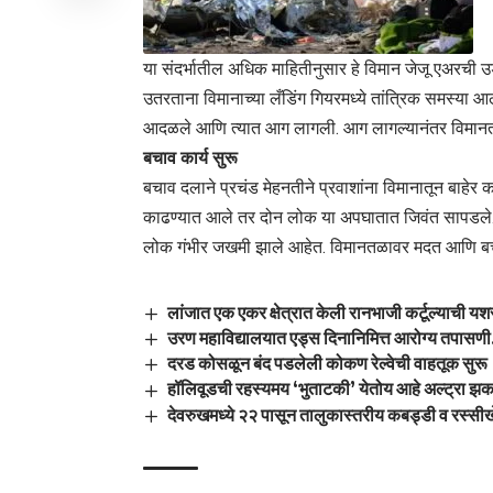
या संदर्भातील अधिक माहितीनुसार हे विमान जेजू एअरची 
उतरताना विमानाच्या लँडिंग गियरमध्ये तांत्रिक समस्या आल
आदळले आणि त्यात आग लागली. आग लागल्यानंतर विमानत
बचाव कार्य सुरू
बचाव दलाने प्रचंड मेहनतीने प्रवाशांना विमानातून बाहेर क
काढण्यात आले तर दोन लोक या अपघातात जिवंत सापडले. त
लोक गंभीर जखमी झाले आहेत. विमानतळावर मदत आणि बचा
लांजात एक एकर क्षेत्रात केली रानभाजी कर्टूल्याची यशस
उरण महाविद्यालयात एड्स दिनानिमित्त आरोग्य तपासणी
दरड कोसळून बंद पडलेली कोकण रेल्वेची वाहतूक सुरू
हॉलिवूडची रहस्यमय ‘भुताटकी’ येतोय आहे अल्ट्रा 
देवरुखमध्ये २२ पासून तालुकास्तरीय कबड्डी व रस्सीखे