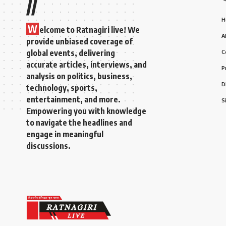
//
H
W
elcome to Ratnagiri live! We
A
provide unbiased coverage of
global events, delivering
C
accurate articles, interviews, and
P
analysis on politics, business,
D
technology, sports,
entertainment, and more.
S
Empowering you with knowledge
to navigate the headlines and
engage in meaningful
discussions.