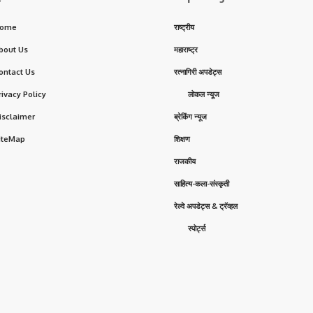
ome
राष्ट्रीय
bout Us
महाराष्ट्र
ontact Us
रत्नागिरी अपडेट्स
rivacy Policy
लोकल न्यूज
isclaimer
ब्रेकिंग न्यूज
iteMap
शिक्षण
राजकीय
साहित्य-कला-संस्कृती
रेल्वे अपडेट्स & ट्रॅव्हल
स्पोर्ट्स