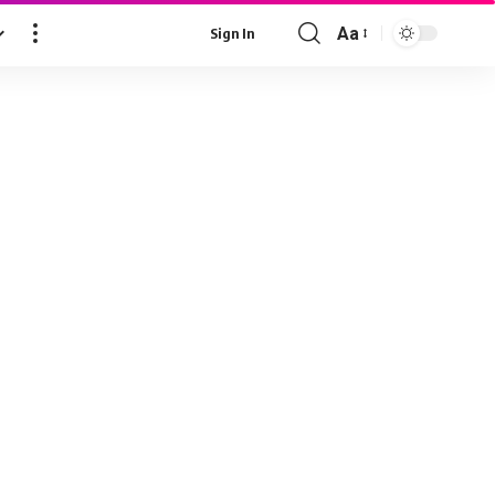
Aa
Sign In
Font
Resizer