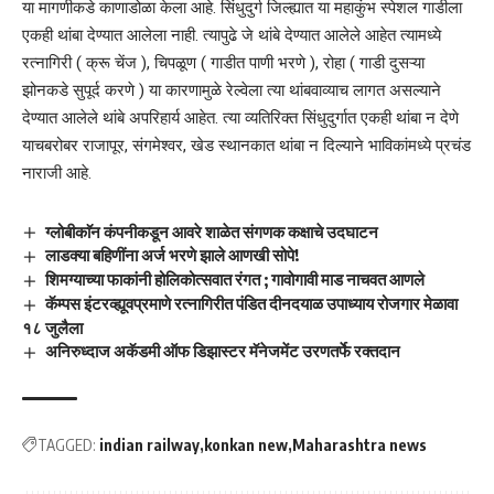
या मागणीकडे काणाडोळा केला आहे. सिंधुदुर्ग जिल्ह्यात या महाकुंभ स्पेशल गाडीला
एकही थांबा देण्यात आलेला नाही. त्यापुढे जे थांबे देण्यात आलेले आहेत त्यामध्ये
रत्नागिरी ( क्रू चेंज ), चिपळूण ( गाडीत पाणी भरणे ), रोहा ( गाडी दुसऱ्या
झोनकडे सुपूर्द करणे ) या कारणामुळे रेल्वेला त्या थांबवाव्याच लागत असल्याने
देण्यात आलेले थांबे अपरिहार्य आहेत. त्या व्यतिरिक्त सिंधुदुर्गात एकही थांबा न देणे
याचबरोबर राजापूर, संगमेश्वर, खेड स्थानकात थांबा न दिल्याने भाविकांमध्ये प्रचंड
नाराजी आहे.
ग्लोबीकाॅन कंपनीकडून आवरे शाळेत संगणक कक्षाचे उदघाटन
लाडक्या बहिणींना अर्ज भरणे झाले आणखी सोपे!
शिमग्याच्या फाकांनी होलिकोत्सवात रंगत ; गावोगावी माड नाचवत आणले
कॅम्पस इंटरव्ह्यूवप्रमाणे रत्नागिरीत पंडित दीनदयाळ उपाध्याय रोजगार मेळावा
१८ जुलैला
अनिरुध्दाज अकॅडमी ऑफ डिझास्टर मॅनेजमेंट उरणतर्फे रक्तदान
TAGGED:
indian railway
konkan new
Maharashtra news