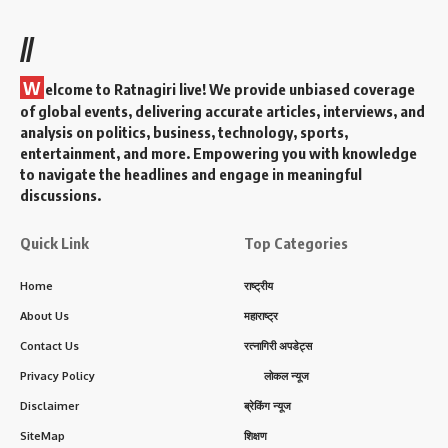
//
W
elcome to Ratnagiri live! We provide unbiased coverage
of global events, delivering accurate articles, interviews, and
analysis on politics, business, technology, sports,
entertainment, and more. Empowering you with knowledge
to navigate the headlines and engage in meaningful
discussions.
Quick Link
Top Categories
Home
राष्ट्रीय
About Us
महाराष्ट्र
Contact Us
रत्नागिरी अपडेट्स
Privacy Policy
लोकल न्यूज
Disclaimer
ब्रेकिंग न्यूज
SiteMap
शिक्षण