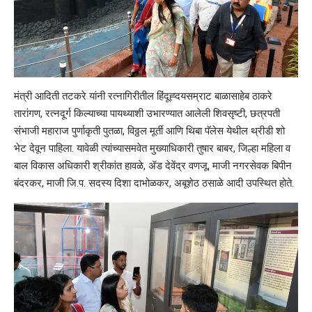
मंत्री आदिती तटकरे यांनी रत्नागिरीतील हिंदूह्दयसम्राट बाळासाहेब ठाकरे
तारांगण, रत्नदूर्ग किल्याच्या पायथ्याशी उभारण्यात आलेली शिवसृष्टी, छत्रपती
संभाजी महाराज पुर्णाकृती पुतळा, विठ्ठल मूर्ती आणि थिबा पॅलेस येथील थ्रीडी शो
भेट देवून पाहिला. यावेळी त्यांच्यासमवेत मुख्याधिकारी तुषार बाबर, जिल्हा महिला व
बाल विकास अधिकारी श्रीकांत हावळे, ॲड देवेंद्र वणजू, माजी नगरसेवक बिपीन
बंदरकर, माजी जि.प. सदस्य दिशा दाभोळकर, अबूशेठ ठसाळे आदी उपस्थित होते.