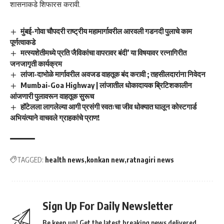
शासनाकडे शिफारस करावी.
मुंबई-गोवा चौपदरी राष्ट्रीय महामार्गावरील आरवली गडनदी पुलाचे काम
पूर्णत्वाकडे
मत्स्यशेतीमध्ये प्रति जैविकांचा वापरावर बंदी’ या विषयावर रत्नागिरीत
जनजागृती कार्यक्रम
लांजा-दाभोळे मार्गावरील अवजड वाहतूक बंद करावी ; तहसीलदारांना निवेदन
Mumbai-Goa Highway | लांजातील धोकादायक ब्रिटिशकालीन
आंजणारी पुलावरून वाहतूक सुरूच
हॉटेलला लागलेल्या आगी प्रसंगी स्वतःचा जीव धोक्यात घालून कोस्टगार्ड
अभियंत्याने वाचवले ग्राहकांचे प्राण!
TAGGED:
health news
konkan new
ratnagiri news
Sign Up For Daily Newsletter
Be keep up! Get the latest breaking news delivered