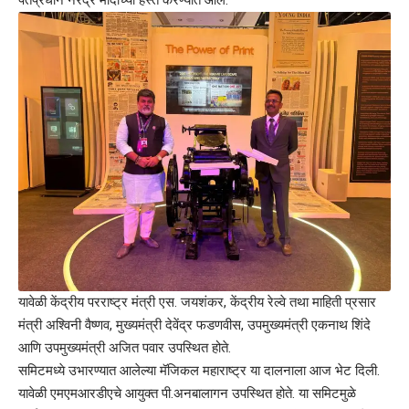
यावेळी केंद्रीय परराष्ट्र मंत्री एस. जयशंकर, केंद्रीय रेल्वे तथा माहिती प्रसार
मंत्री अश्विनी वैष्णव, मुख्यमंत्री देवेंद्र फडणवीस, उपमुख्यमंत्री एकनाथ शिंदे
आणि उपमुख्यमंत्री अजित पवार उपस्थित होते.
समिटमध्ये उभारण्यात आलेल्या मॅजिकल महाराष्ट्र या दालनाला आज भेट दिली.
यावेळी एमएमआरडीएचे आयुक्त पी.अनबालागन उपस्थित होते. या समिटमुळे