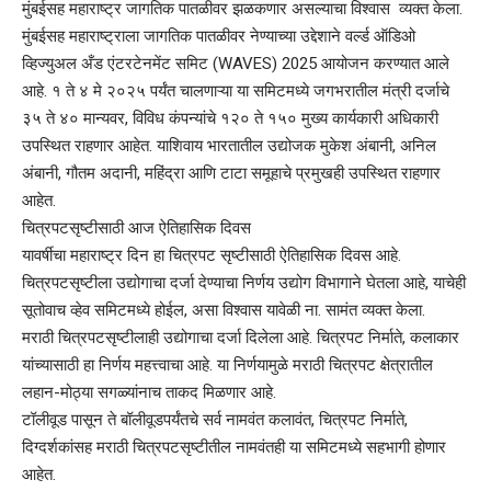
मुंबईसह महाराष्ट्र जागतिक पातळीवर झळकणार असल्याचा विश्वास व्यक्त केला.
मुंबईसह महाराष्ट्राला जागतिक पातळीवर नेण्याच्या उद्देशाने वर्ल्ड ऑडिओ
व्हिज्युअल अँड एंटरटेनमेंट समिट (WAVES) 2025 आयोजन करण्यात आले
आहे. १ ते ४ मे २०२५ पर्यंत चालणाऱ्या या समिटमध्ये जगभरातील मंत्री दर्जाचे
३५ ते ४० मान्यवर, विविध कंपन्यांचे १२० ते १५० मुख्य कार्यकारी अधिकारी
उपस्थित राहणार आहेत. याशिवाय भारतातील उद्योजक मुकेश अंबानी, अनिल
अंबानी, गौतम अदानी, महिंद्रा आणि टाटा समूहाचे प्रमुखही उपस्थित राहणार
आहेत.
चित्रपटसृष्टीसाठी आज ऐतिहासिक दिवस
यावर्षीचा महाराष्ट्र दिन हा चित्रपट सृष्टीसाठी ऐतिहासिक दिवस आहे.
चित्रपटसृष्टीला उद्योगाचा दर्जा देण्याचा निर्णय उद्योग विभागाने घेतला आहे, याचेही
सूतोवाच व्हेव समिटमध्ये होईल, असा विश्वास यावेळी ना. सामंत व्यक्त केला.
मराठी चित्रपटसृष्टीलाही उद्योगाचा दर्जा दिलेला आहे. चित्रपट निर्माते, कलाकार
यांच्यासाठी हा निर्णय महत्त्वाचा आहे. या निर्णयामुळे मराठी चित्रपट क्षेत्रातील
लहान-मोठ्या सगळ्यांनाच ताकद मिळणार आहे.
टॉलीवूड पासून ते बॉलीवूडपर्यंतचे सर्व नामवंत कलावंत, चित्रपट निर्माते,
दिग्दर्शकांसह मराठी चित्रपटसृष्टीतील नामवंतही या समिटमध्ये सहभागी होणार
आहेत.