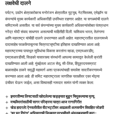
लक्षवेधी दालने
पर्यटन, उद्योग क्षेत्राबरोबरच मनोरंजन क्षेत्रातील युट्युब, नेटफ्लिक्स, एमेझॉन या
कंपन्यांचे मुख्य कार्यकारी अधिकारीही उपस्थित राहणार आहेत. या सगळ्यांची दालने
समिटमध्ये असतील. या सर्व कंपन्यांच्या मुख्य कार्यकारी अधिकाऱ्यांसोबत पंतप्रधान
नरेंद्र मोदी संवाद साधणार असल्याची माहितीही दिली. याशिवाय भारत, तेलंगाणा
आणि महाराष्ट्र यांचीही दालने उभारण्यात आली आहेत. महाराष्ट्रातील दालनामध्ये
दादासाहेब फाळकेंपासूनचा चित्रपटसृष्टीचा इतिहास दाखविण्यात आला आहे.
महाराष्ट्राच्या पायाभूत सुविधांचा विकास करतांना म्हाडा, एमएमआरडीए,
एमएसआरडीसी, सिडको यासारख्या संस्थांनी आपल्या कामातून केलेली क्रांती
दाखविण्यात आली आहे. मुंबईतला अटल सेतू, सी-लिंक, हिंदुह्रदयसम्राट
बाळासाहेब ठाकरे समृद्धी महामार्ग अशा प्रकल्पांचाही समावेश सादरीकरणामध्ये
करण्यात आला आहे. ही समिट महाराष्ट्राला जागतिक पातळीवर एका मोठ्या
उंचीवर घेऊन जाईल, असा विश्वासही नामदार सामंत यांनी व्यक्त केला.
इमारतीच्या लिफ्टसाठी खोदलेल्या खड्ड्यात बुडून चिमुकल्याचा मृत्यू
मच्छीमारांसाठीची सागर परिक्रमा यात्रा आज रत्नागिरीत
खेड हादरले! ऐनवलीतील वीटभट्टीवर आढळली अल्पवयीन विवाहित जोडपी
‘हर घर तिरंगा’ अभियानाची जिल्ह्यात प्रभावीपणे अंमलबजावणी करा :