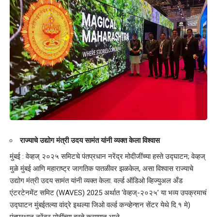
राज्याचे उद्योग मंत्री उदय सामंत यांनी व्यक्त केला विश्वास
मुंबई : वेव्हज् २०२५ समिटचे पंतप्रधान नरेंद्र मोदीजींच्या हस्ते उद्घाटन; वेव्हज्
मुळे मुंबई आणि महाराष्ट्र जागतिक पातळीवर झळकेल, असा विश्वास राज्याचे
उद्योग मंत्री उदय सामंत यांनी व्यक्त केला. वर्ल्ड ऑडिओ व्हिज्युअल अँड
एंटरटेनमेंट समिट (WAVES) 2025 अर्थात ‘वेव्हज्-२०२५’ या भव्य उपक्रमाचं
उद्घाटन मुंबईतल्या वांद्रे इथल्या जिओ वर्ल्ड कन्व्हेन्शन सेंटर येथे दि.१ मे)
पंतप्रधान नरेंद्र मोदींच्या हस्ते करण्यात आले.