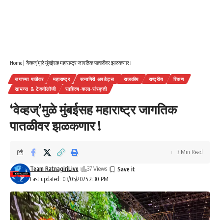
Home
|
‘वेव्हज्’मुळे मुंबईसह महाराष्ट्र जागतिक पातळीवर झळकणार !
जगाच्या पाठीवर
महाराष्ट्र
रत्नागिरी अपडेट्स
राजकीय
राष्ट्रीय
शिक्षण
सायन्स & टेक्नॉलॉजी
साहित्य-कला-संस्कृती
‘वेव्हज्’मुळे मुंबईसह महाराष्ट्र जागतिक
पातळीवर झळकणार !
3 Min Read
Team RatnagiriLive
37 Views
Last updated: 03/05/2025 2:30 PM