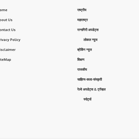
ome
राष्ट्रीय
bout Us
महाराष्ट्र
ontact Us
रत्नागिरी अपडेट्स
rivacy Policy
लोकल न्यूज
isclaimer
ब्रेकिंग न्यूज
iteMap
शिक्षण
राजकीय
साहित्य-कला-संस्कृती
रेल्वे अपडेट्स & ट्रॅव्हल
स्पोर्ट्स