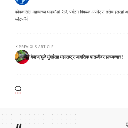
कोकणातील महत्वाच्या घडामोडी, रेल्वे, पर्यटन विषयक अपडेट्स तसेच इतरही अने
प्लॅटफॉर्म
PREVIOUS ARTICLE
‘वेव्हज्’मुळे मुंबईसह महाराष्ट्र जागतिक पातळीवर झळकणार !
Q