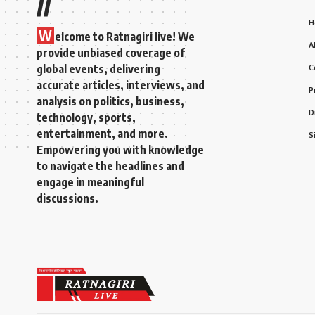
//
H
W
elcome to Ratnagiri live! We
A
provide unbiased coverage of
global events, delivering
C
accurate articles, interviews, and
P
analysis on politics, business,
D
technology, sports,
entertainment, and more.
S
Empowering you with knowledge
to navigate the headlines and
engage in meaningful
discussions.