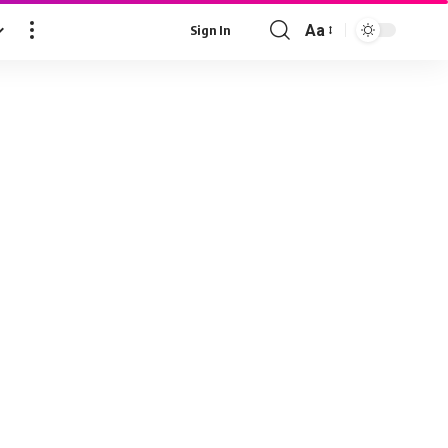
Aa
Sign In
Font
Resizer