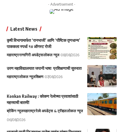
- Advertisement -
Latest News
कृषी विभागामार्फत ‘रानभाजी’ आणि ‘पौष्टिक तृणधान्य’
पाककला स्पर्धा १४ ऑगस्ट रोजी
महाराष्ट्र
रत्नागिरी अपडेट्स
लोकल न्यूज
08/08/2026
उरण महाविद्यालयात जपानी भाषा प्रशिक्षणाची सुरुवात
महाराष्ट्र
लोकल न्यूज
शिक्षण
07/08/2026
Konkan Railway : कोकण रेल्वेच्या प्रवाशांसाठी
महत्त्वाची बातमी!
ब्रेकिंग न्यूज
महाराष्ट्र
रेल्वे अपडेट्स & ट्रॅव्हल
लोकल न्यूज
06/08/2026
भाजपचे माजी जिल्हाध्यक्ष राजेश सावंत यांच्या निधनावर