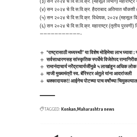
(३) सन २०२४ चे वि.स.वि.क्र. (महसूल विभाग) महाराष्ट्
(४) सन २०२४ चे वि.स.वि.क्र. हैदराबाद अतियात चौकशी
(५) सन २०२४ चे वि.स.वि.क्र. विधेयक, २०२४ (महसूल विभ
(६) सन २०२४ चे वि.स.वि.क्र. महाराष्ट्र (तृतीय पुरवणी)
———————————-
‘राष्ट्रासाठी मध्यस्थी’ या विशेष मोहिमेचा लाभ घ्यावा 
सर्वसाधारणसह सांस्कृतिक स्पर्धेचे विजेतेपद रत्नागिरी
रामानंदाचार्य नरेंद्राचार्यजींमुळे ५ लाखांहून अधिक लोक
माजी मुख्यमंत्री स्व. बॅरिस्टर अंतुले यांना आदरांजली
धक्कादायक!! आईनेच पोटच्या पाच वर्षांच्या चिमुकल्या
TAGGED:
Konkan
Maharashtra news