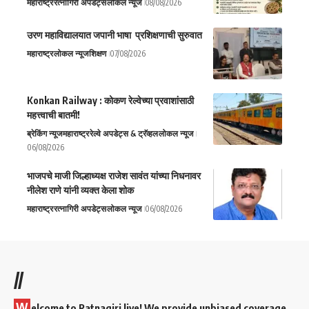
महाराष्ट्र
रत्नागिरी अपडेट्स
लोकल न्यूज
08/08/2026
उरण महाविद्यालयात जपानी भाषा प्रशिक्षणाची सुरुवात
महाराष्ट्र
लोकल न्यूज
शिक्षण
07/08/2026
Konkan Railway : कोकण रेल्वेच्या प्रवाशांसाठी
महत्त्वाची बातमी!
ब्रेकिंग न्यूज
महाराष्ट्र
रेल्वे अपडेट्स & ट्रॅव्हल
लोकल न्यूज
06/08/2026
भाजपचे माजी जिल्हाध्यक्ष राजेश सावंत यांच्या निधनावर
नीलेश राणे यांनी व्यक्त केला शोक
महाराष्ट्र
रत्नागिरी अपडेट्स
लोकल न्यूज
06/08/2026
//
W
elcome to Ratnagiri live! We provide unbiased coverage