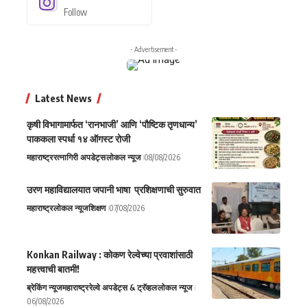
Follow
- Advertisement -
Latest News
कृषी विभागामार्फत ‘रानभाजी’ आणि ‘पौष्टिक तृणधान्य’
पाककला स्पर्धा १४ ऑगस्ट रोजी
महाराष्ट्र
रत्नागिरी अपडेट्स
लोकल न्यूज
08/08/2026
उरण महाविद्यालयात जपानी भाषा प्रशिक्षणाची सुरुवात
महाराष्ट्र
लोकल न्यूज
शिक्षण
07/08/2026
Konkan Railway : कोकण रेल्वेच्या प्रवाशांसाठी
महत्त्वाची बातमी!
ब्रेकिंग न्यूज
महाराष्ट्र
रेल्वे अपडेट्स & ट्रॅव्हल
लोकल न्यूज
06/08/2026