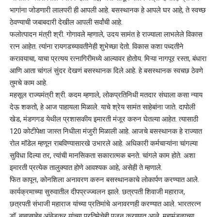
भागांना जोडणारी लालपरी ही आपली आहे. बसस्थानक हे आपले घर आहे, ते स्वच्छ
ठेवण्याची जबाबदारी देखील आपली सर्वांची आहे.
फलोत्पादन मंत्री श्री. गोगावले म्हणाले, उदय सामंत हे राज्याला लाभलेले विकास
रत्न आहेत. त्यांना रायगडच्यावतीनेही शुभेच्छा देतो. विकास कशा पध्दतीने
करावयाचा, याचा प्रत्यय रत्नागिरीमध्ये आल्यावर होतोय. मिऱ्या नागपूर रस्ता, बंधारा
आणि आता चांगलं सुंदर देखणं बसस्थानक दिले आहे. हे बसस्थानक स्वचछ ठेवणे
तुमचे काम आहे.
महसूल राज्यमंत्री श्री. कदम म्हणाले, लोकप्रतिनिधी मतदार संघाला कसा न्याय
देऊ शकतो, हे आज पाहायला मिळाले. याचे श्रेय सामंत साहेबांना जाते. दापोली
खेड, मंडणगड येथील प्रशासकीय इमारती मंजूर करुन घेतल्या आहेत. त्यासाठी
120 कोटीपेक्षा जास्त निधीला मंजुरी मिळाली आहे. आजचे बसस्थानक हे राज्यात
रोल मॉडेल म्हणून राबविण्यासारखे उभारले आहे. अधिकारी कर्मचाऱ्यांना चांगल्या
सुविधा दिल्या तर, त्यांची मानसिकता सकारात्मक बनते. चांगले काम होते. अशा
इमारती प्रत्येक तालुक्यात होणे आवश्यक आहे, असेही ते म्हणाले.
फित कापून, कोनशिला अनावरण करुन बसस्थानकाचे लोकार्पण करण्यात आले.
कार्यक्रमाच्या सुरुवातील दीपप्रज्ज्वलन झाले. छत्रपती शिवाजी महाराज,
छत्रपती संभाजी महाराज यांच्या प्रतिमांचे अनावरणही करण्यात आले. भारतरत्न
डॉ. बाबासाहेब आंबेडकर यांच्या प्रतिमेचेही पुजन करण्यात आले. महामंडळाच्या