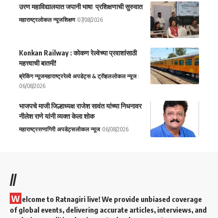
उरण महाविद्यालयात जपानी भाषा प्रशिक्षणाची सुरुवात
महाराष्ट्र
लोकल न्यूज
शिक्षण
07/08/2026
Konkan Railway : कोकण रेल्वेच्या प्रवाशांसाठी
महत्त्वाची बातमी!
ब्रेकिंग न्यूज
महाराष्ट्र
रेल्वे अपडेट्स & ट्रॅव्हल
लोकल न्यूज
06/08/2026
भाजपचे माजी जिल्हाध्यक्ष राजेश सावंत यांच्या निधनावर
नीलेश राणे यांनी व्यक्त केला शोक
महाराष्ट्र
रत्नागिरी अपडेट्स
लोकल न्यूज
06/08/2026
//
W
elcome to Ratnagiri live! We provide unbiased coverage
of global events, delivering accurate articles, interviews, and