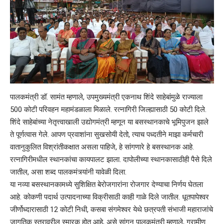
पालकमंत्री डॉ. सामंत म्हणाले, उपमुख्यमंत्री एकनाथ शिंदे साहेबांमुळे राज्याला
500 कोटी परिवहन महामंडळाला मिळाले. रत्नागिरी जिल्ह्यासाठी 50 कोटी दिले.
शिंदे साहेबांच्या नेतृत्त्वाखाली उद्योगमंत्री म्हणून या बसस्थानकाचे भूमिपुजन झाले
ते पूर्णत्वास गेले. आपण प्रवाशांना सुखसोयी देतो, त्याच पध्दतीने माझा कर्मचारी
वातानुकुलित विश्रांतीकक्षात असला पाहिजे, हे सांगणारे हे बसस्थानक आहे.
रत्नागिरीमधील स्थानकांचा कायपालट झाला. दापोलीच्या स्थानकासाठीही पैसे दिले
जातील, असा शब्द पालकमंत्र्यांनी यावेळी दिला.
या नव्या बसस्थानकामध्ये सुशिक्षित बेरोजगारांना रोजगार देण्याचा निर्णय घेतला
आहे. कोकणी पदार्थ उत्पादनाच्या विक्रीसाठी काही गाळे दिले जातील. धूतपापेश्वर
जीर्णोध्दारासाठी 12 कोटी निधी, कसबा संगमेश्वर येथे छत्रपती संभाजी महाराजांचे
जागतिक स्तरावरील स्मारक होत आहे, असे सांगून पालकमंत्री म्हणाले, ग्रामीण