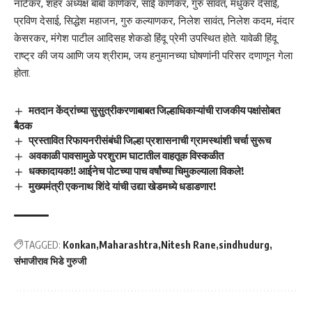
नाटेकर, शहर अध्यक्ष बाबा काणेकर, साई काणेकर, गुरु सावंत, मधुकर देसाई,
प्रविण देसाई, सिद्धेश महाजन, गुरु कल्याणकर, निलेश सावंत, निलेश कदम, मंदार
केसरकर, मंगेश पाटील आदिसह शेकडो हिंदू प्रेमी उपस्थित होते. यावेळी हिंदू
राष्ट्र की जय आणि जय श्रीराम, जय हनुमानच्या घोषणांनी परिसर दणाणून गेला
होता.
मतदान केंद्रांच्या सुसुत्रीकरणाबाबत जिल्हाधिकाऱ्यांची राजकीय पक्षांसोबत
बैठक
प्रस्तावित रिफायनरीसंबंधी जिल्हा प्रशासनाची ग्रामस्थांशी चर्चा सुरूच
अवकाळी पावसामुळे परशुराम घाटातील वाहतूक विस्कळीत
धक्कादायक!! आईनेच पोटच्या पाच वर्षांच्या चिमुकल्याला विकले!
मुख्यमंत्री एकनाथ शिंदे यांची उद्या खेडमध्ये धडाडणार!
TAGGED:
Konkan
Maharashtra
Nitesh Rane
sindhudurg
संभाजीराव भिडे गुरुजी