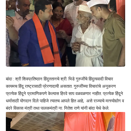
बांदा : श्री शिवप्रतिष्ठान हिंदुस्तानचे श्री. भिडे गुरुजींचे हिंदुत्ववादी विचार
कायमच हिंदू राष्ट्रासाठी प्रेरणादायी असतात. गुरुजींच्या विचारांचे अनुकरण
प्रत्येक हिंदूने प्रामाणिकपणे केल्यास हिरवे साप वळवळणार नाहीत. प्रत्येक हिंदूने
धर्मासाठी योगदान दिले पाहिजे त्यातच आपले हित आहे, असे राज्याचे मत्स्योद्योग व
बंदरे विकास मंत्री तथा पालकमंत्री ना. नितेश राणे यांनी बांदा येथे केले.