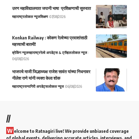
उरण महाविद्यालयात जपानी भाषा प्रशिक्षणाची सुरुवात
महाराष्ट्र
लोकल न्यूज
शिक्षण
07/08/2026
Konkan Railway : कोकण रेल्वेच्या प्रवाशांसाठी
महत्त्वाची बातमी!
ब्रेकिंग न्यूज
महाराष्ट्र
रेल्वे अपडेट्स & ट्रॅव्हल
लोकल न्यूज
06/08/2026
भाजपचे माजी जिल्हाध्यक्ष राजेश सावंत यांच्या निधनावर
नीलेश राणे यांनी व्यक्त केला शोक
महाराष्ट्र
रत्नागिरी अपडेट्स
लोकल न्यूज
06/08/2026
//
W
elcome to Ratnagiri live! We provide unbiased coverage
of global events, delivering accurate articles, interviews, and