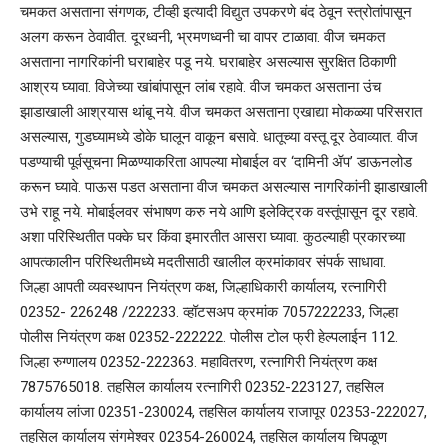
चमकत असताना संगणक, टीव्ही इत्यादी विद्युत उपकरणे बंद ठेवून स्त्रोतांपासून
अलग करून ठेवावीत. दूरध्वनी, भ्रमणध्वनी चा वापर टाळावा. वीज चमकत
असताना नागरिकांनी घराबाहेर पडू नये. घराबाहेर असल्यास सुरक्षित ठिकाणी
आश्रय घ्यावा. विजेच्या खांबांपासून लांब रहावे. वीज चमकत असताना उंच
झाडाखाली आश्रयास थांबू नये. वीज चमकत असताना एखाद्या मोकळ्या परिसरात
असल्यास, गुडघ्यामध्ये डोके घालून वाकून बसावे. धातूच्या वस्तू दूर ठेवाव्यात. वीज
पडण्याची पूर्वसूचना मिळण्याकरिता आपल्या मोबाईल वर ‘दामिनी ॲप’ डाऊनलोड
करून घ्यावे. पाऊस पडत असताना वीज चमकत असल्यास नागरिकांनी झाडाखाली
उभे राहू नये. मोबाईलवर संभाषण करु नये आणि इलेक्ट्रिक वस्तूंपासून दूर रहावे.
अशा परिस्थितीत पक्के घर किंवा इमारतीत आसरा घ्यावा. कुठल्याही प्रकारच्या
आपत्कालीन परिस्थितीमध्ये मदतीसाठी खालील क्रमांकावर संपर्क साधावा.
जिल्हा आपती व्यवस्थापन नियंत्रण कक्ष, जिल्हाधिकारी कार्यालय, रत्नागिरी
02352- 226248 /222233. व्हॉटसअप क्रमांक 7057222233, जिल्हा
पोलीस नियंत्रण कक्ष 02352-222222. पोलीस टोल फ्री हेल्पलाईन 112.
जिल्हा रुग्णालय 02352-222363. महावितरण, रत्नागिरी नियंत्रण कक्ष
7875765018. तहसिल कार्यालय रत्नागिरी 02352-223127, तहसिल
कार्यालय लांजा 02351-230024, तहसिल कार्यालय राजापूर 02353-222027,
तहसिल कार्यालय संगमेश्वर 02354-260024, तहसिल कार्यालय चिपळूण