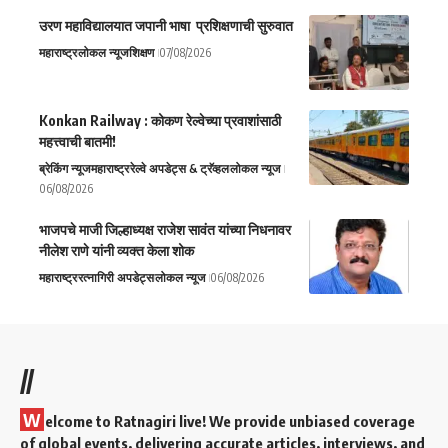
उरण महाविद्यालयात जपानी भाषा प्रशिक्षणाची सुरुवात
महाराष्ट्र
लोकल न्यूज
शिक्षण
07/08/2026
Konkan Railway : कोकण रेल्वेच्या प्रवाशांसाठी
महत्त्वाची बातमी!
ब्रेकिंग न्यूज
महाराष्ट्र
रेल्वे अपडेट्स & ट्रॅव्हल
लोकल न्यूज
06/08/2026
भाजपचे माजी जिल्हाध्यक्ष राजेश सावंत यांच्या निधनावर
नीलेश राणे यांनी व्यक्त केला शोक
महाराष्ट्र
रत्नागिरी अपडेट्स
लोकल न्यूज
06/08/2026
//
W
elcome to Ratnagiri live! We provide unbiased coverage
of global events, delivering accurate articles, interviews, and