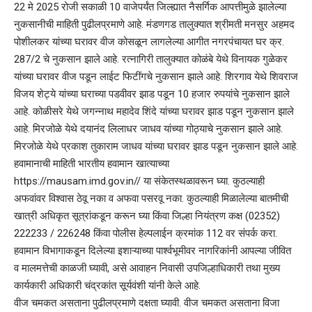
22 मे 2025 रोजी सकाळी 10 वाजेपर्यंत जिल्ह्यात नैसर्गिक आपत्तीमुळे झालेल्या
नुकसानीची माहिती पुढीलप्रमाणे आहे. मंडणगड तालुक्यात श्रीमती मनसुर अहमद
पोशीलकर यांच्या घरावर वीज कोसळून लागलेल्या आगीत नगरपंचायत घर क्र.
287/2 चे नुकसान झाले आहे. रत्नागिरी तालुक्यात कोळंबे येथे विनायक गुळेकर
यांच्या घरावर वीज पडून लाईट फिटींगचे नुकसान झाले आहे. शिरगाव येथे शिवराज
विजय शेट्ये यांच्या घराच्या पडवीवर झाड पडून 10 हजार रुपयांचे नुकसान झाले
आहे. कोळीसरे येथे जगन्नाथ महादेव शिंदे यांच्या घरावर झाड पडून नुकसान झाले
आहे. मिरजोळे येथे दयानंद लिलाधर जाधव यांच्या गोठ्याचे नुकसान झाले आहे.
मिरजोळे येथे प्रकाश तुकाराम जाधव यांच्या घरावर झाड पडून नुकसान झाले आहे.
हवामानाची माहिती भारतीय हवामान खात्याच्या
https://mausam.imd.gov.in// या संकेतस्थळावरून घ्या. कुठल्याही
अफवांवर विश्वास ठेवू नका व अफवा पसरवू नका. कुठल्याही मिळालेल्या बातमीची
खात्री अधिकृत सूत्रांकडून करून घ्या किंवा जिल्हा नियंत्रण कक्ष (02352)
222233 / 226248 किंवा पोलीस हेल्पलाईन क्रमांक 112 वर संपर्क करा.
हवामान विभागाकडून दिलेल्या इशाऱ्‍याच्या पार्श्वभूमीवर नागरिकांनी आपल्या जीवित
व मालमत्तेची काळजी घ्यावी, असे आवाहन निवासी उपजिल्हाधिकारी तथा मुख्य
कार्यकारी अधिकारी चंद्रकांत सूर्यवंशी यांनी केले आहे.
वीज चमकत असताना पुढीलप्रमाणे दक्षता घ्यावी. वीज चमकत असताना विजा