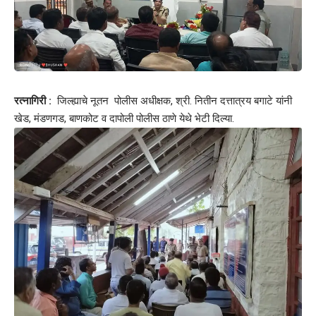
रत्नागिरी :
जिल्ह्याचे नूतन पोलीस अधीक्षक, श्री. नितीन दत्तात्रय बगाटे यांनी
खेड, मंडणगड, बाणकोट व दापोली पोलीस ठाणे येथे भेटी दिल्या.