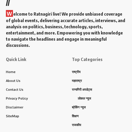
//
W
elcome to Ratnagiri live! We provide unbiased coverage
of global events, delivering accurate articles, interviews, and
analysis on politics, business, technology, sports,
entertainment, and more. Empowering you with knowledge
to navigate the headlines and engage in meaningful
discussions.
Quick Link
Top Categories
Home
राष्ट्रीय
About Us
महाराष्ट्र
Contact Us
रत्नागिरी अपडेट्स
Privacy Policy
लोकल न्यूज
Disclaimer
ब्रेकिंग न्यूज
SiteMap
शिक्षण
राजकीय