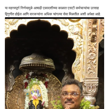
या महत्त्वपूर्ण निर्णयामुळे आषाढी एकादशीच्या काळात एसटी कर्मचाऱ्यांचा उत्साह
द्विगुणीत होईल आणि वारकऱ्यांना अधिक चांगल्या सेवा मिळतील अशी अपेक्षा आहे.