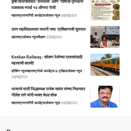
कृषी विभागामार्फत ‘रानभाजी’ आणि ‘पौष्टिक तृणधान्य’
पाककला स्पर्धा १४ ऑगस्ट रोजी
महाराष्ट्र
रत्नागिरी अपडेट्स
लोकल न्यूज
08/08/2026
उरण महाविद्यालयात जपानी भाषा प्रशिक्षणाची सुरुवात
महाराष्ट्र
लोकल न्यूज
शिक्षण
07/08/2026
Konkan Railway : कोकण रेल्वेच्या प्रवाशांसाठी
महत्त्वाची बातमी!
ब्रेकिंग न्यूज
महाराष्ट्र
रेल्वे अपडेट्स & ट्रॅव्हल
लोकल न्यूज
06/08/2026
भाजपचे माजी जिल्हाध्यक्ष राजेश सावंत यांच्या निधनावर
नीलेश राणे यांनी व्यक्त केला शोक
महाराष्ट्र
रत्नागिरी अपडेट्स
लोकल न्यूज
06/08/2026