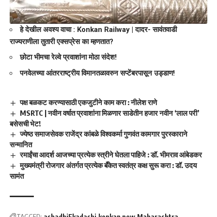
हे देखील अवश्य वाचा :
Konkan Railway | दादर- सावंतवाडी
राज्यराणीला तुतारी एक्सप्रेस का म्हणतात?
छोटा भीमचा रेल्वे प्रवाशांना मोठा संदेश!
पनवेलच्या आंतरराष्ट्रीय विमानतळावरुन सप्टेंबरपासून उड्डाण!
पक्ष बळकट करण्यासाठी एकजुटीने काम करा : नीलेश राणे
MSRTC | नवीन वर्षात प्रवाशांना मिळणार साडेतीन हजार नवीन ‘लाल परी’
बसेसची भेट!
ज्येष्ठ समाजसेवक राजेंद्र कांबळे विश्वकर्मा गुणवंत कामगार पुरस्काराने
सन्मानित
रमाईंचा आदर्श आजच्या प्रत्येक स्त्रीने घेतला पाहिजे : डॉ. भीमराव आंबेडकर
मुख्यमंत्री रोजगार अंतर्गत प्रत्येक बँकेत स्वतंत्र कक्ष सुरू करा : डॉ. उदय
सामंत
TAGGED:
ashadhiEkadashi
konkan new
Maharashtra