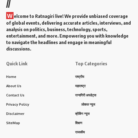
//
W
elcome to Ratnagiri live! We provide unbiased coverage
of global events, delivering accurate articles, interviews, and
analysis on politics, business, technology, sports,
entertainment, and more. Empowering you with knowledge
to navigate the headlines and engage in meaningful
discussions.
Quick Link
Top Categories
Home
राष्ट्रीय
About Us
महाराष्ट्र
Contact Us
रत्नागिरी अपडेट्स
Privacy Policy
लोकल न्यूज
Disclaimer
ब्रेकिंग न्यूज
SiteMap
शिक्षण
राजकीय