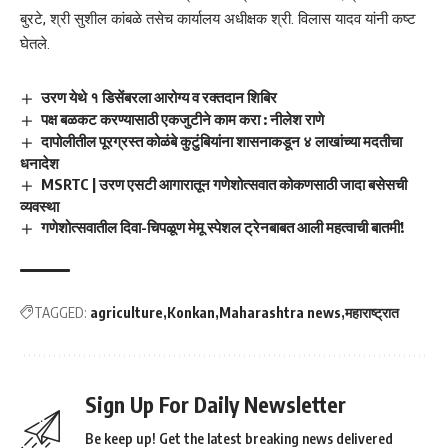
बुरटे, श्री सुशील कांबळे तसेच कार्यालय अधीक्षक श्री. विलास यादव यांनी कष्ट
घेतले.
उरण येथे १ डिसेंबरला आरोग्य व रक्तदान शिबिर
पक्ष बळकट करण्यासाठी एकजुटीने काम करा : नीलेश राणे
दापोलीतील पूरग्रस्त कोळंबे कुटुंबियांना शासनाकडून ४ लाखांच्या मदतीचा
धनादेश
MSRTC | उरण एसटी आगारातून गणेशोत्सवात कोकणसाठी जादा बसेसची
व्यवस्था
गणेशोत्सवातील दिवा-चिपळूण मेमू स्पेशल ट्रेनबाबत आली महत्वाची बातमी!
TAGGED:
agriculture
Konkan
Maharashtra news
महाराष्ट्रात
Sign Up For Daily Newsletter
Be keep up! Get the latest breaking news delivered