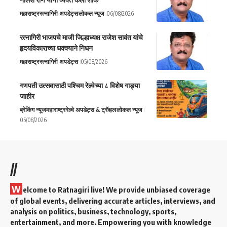
महाराष्ट्र
रत्नागिरी अपडेट्स
लोकल न्यूज
06/08/2026
रत्नागिरी भाजपचे माजी जिल्हाध्यक्ष राजेश सावंत यांचे
हृदयविकाराच्या धक्क्याने निधन
महाराष्ट्र
रत्नागिरी अपडेट्स
05/08/2026
गणपती उत्सवासाठी पश्चिम रेल्वेच्या ८ विशेष गाड्या
जाहीर
ब्रेकिंग न्यूज
महाराष्ट्र
रेल्वे अपडेट्स & ट्रॅव्हल
लोकल न्यूज
05/08/2026
//
W
elcome to Ratnagiri live! We provide unbiased coverage
of global events, delivering accurate articles, interviews, and
analysis on politics, business, technology, sports,
entertainment, and more. Empowering you with knowledge