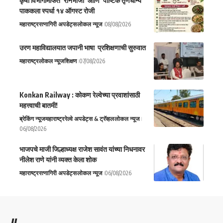
कृषी विभागामार्फत ‘रानभाजी’ आणि ‘पौष्टिक तृणधान्य’
पाककला स्पर्धा १४ ऑगस्ट रोजी
महाराष्ट्र
रत्नागिरी अपडेट्स
लोकल न्यूज
08/08/2026
उरण महाविद्यालयात जपानी भाषा प्रशिक्षणाची सुरुवात
महाराष्ट्र
लोकल न्यूज
शिक्षण
07/08/2026
Konkan Railway : कोकण रेल्वेच्या प्रवाशांसाठी
महत्त्वाची बातमी!
ब्रेकिंग न्यूज
महाराष्ट्र
रेल्वे अपडेट्स & ट्रॅव्हल
लोकल न्यूज
06/08/2026
भाजपचे माजी जिल्हाध्यक्ष राजेश सावंत यांच्या निधनावर
नीलेश राणे यांनी व्यक्त केला शोक
महाराष्ट्र
रत्नागिरी अपडेट्स
लोकल न्यूज
06/08/2026