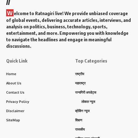
//
W
elcome to Ratnagiri live! We provide unbiased coverage
of global events, delivering accurate articles, interviews, and
analysis on politics, business, technology, sports,
entertainment, and more. Empowering you with knowledge
to navigate the headlines and engage in meaningful
discussions.
Quick Link
Top Categories
Home
राष्ट्रीय
About Us
महाराष्ट्र
Contact Us
रत्नागिरी अपडेट्स
Privacy Policy
लोकल न्यूज
Disclaimer
ब्रेकिंग न्यूज
SiteMap
शिक्षण
राजकीय