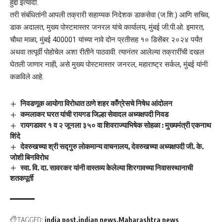
हुद्दा इत्यादी.
तरी संबंधितांनी आपली तक्रारी सहाय्यक निदेशक डाकसेवा (ज.शि.) आणि सचिव,
डाक अदालत, मुख्य पोस्टमास्तर जनरल यांचे कार्यालय, मुंबई जी.पी.ओ. इमारत,
चौथा माळा, मुंबई 400001 यांच्या नावे दोन प्रतीसह १० डिसेंबर २०२४ पर्यंत
अथवा तत्पूर्वी पोहोचेल अशा रीतीने पाठवावी. त्यानंतर आलेल्या तक्रारींची दखल
घेतली जाणार नाही, असे मुख्य पोस्टमास्तर जनरल, महाराष्ट्र सर्कल, मुंबई यांनी
कळविले आहे.
निवडणूक आयोगा विरोधात ठाणे शहर काँग्रेसचे निषेध आंदोलन
कमलाकर घरत यांची रायगड जिल्हा सेवादल अध्यक्षपदी निवड
रायगडावर १ व २ जूनला ३५० वा शिवराज्याभिषेक सोहळा : मुख्यमंत्री एकनाथ
शिंदे
देवरुखच्या श्री सद्गुरु लोकमान्य वाचनालय, देवरुखच्या अध्यक्षपदी जी. के.
जोशी बिनविरोध
स्वा. वि. दा. सावरकर यांनी वास्तव्य केलेल्या शिरगावच्या निवासस्थानाची
शतकपूर्ती
TAGGED:
india post
indian news
Maharashtra news