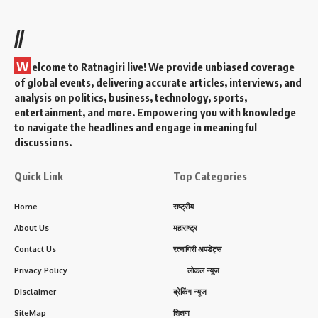
//
W
elcome to Ratnagiri live! We provide unbiased coverage
of global events, delivering accurate articles, interviews, and
analysis on politics, business, technology, sports,
entertainment, and more. Empowering you with knowledge
to navigate the headlines and engage in meaningful
discussions.
Quick Link
Top Categories
Home
राष्ट्रीय
About Us
महाराष्ट्र
Contact Us
रत्नागिरी अपडेट्स
Privacy Policy
लोकल न्यूज
Disclaimer
ब्रेकिंग न्यूज
SiteMap
शिक्षण