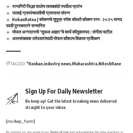
रत्नागिरी जिल्हा शालेय तायक्वांदो स्पर्धेला प्रारंभ
जासई ग्रामपंचायतीची ग्रामसभा संपन्न
KokanRatna | कोकणचे सुपुत्र रुपेश कोलते कोकण रत्न- २०२५ मानद
पदवी पुरस्काराने सन्मानित
मोफत अन्नदानाचे ‘सुफल आहार’चे कार्य कौतुकास्पद : संगीता पाटील
अल्पसंख्याक उमेदवारांसाठी मोफत कौशल्य विकास प्रशिक्षण
TAGGED:
"Konkan
industry news
Maharashtra
NiteshRane
Sign Up For Daily Newsletter
Be keep up! Get the latest breaking news delivered
straight to your inbox.
[mc4wp_form]
By signing up, you agree to our
Terms of Use
and acknowledge the data practices in