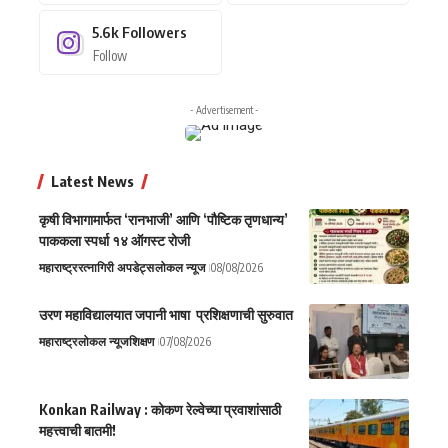
5.6k
Followers
Follow
- Advertisement -
Latest News
कृषी विभागामार्फत ‘रानभाजी’ आणि ‘पौष्टिक तृणधान्य’
पाककला स्पर्धा १४ ऑगस्ट रोजी
महाराष्ट्र
रत्नागिरी अपडेट्स
लोकल न्यूज
08/08/2026
उरण महाविद्यालयात जपानी भाषा प्रशिक्षणाची सुरुवात
महाराष्ट्र
लोकल न्यूज
शिक्षण
07/08/2026
Konkan Railway : कोकण रेल्वेच्या प्रवाशांसाठी
महत्त्वाची बातमी!