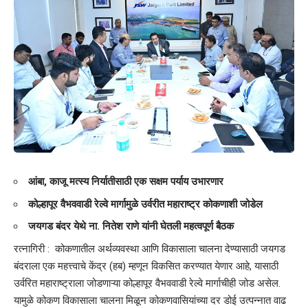
आंबा, काजू मत्स्य निर्यातीसाठी एक सक्षम पर्याय उभारणार
कोल्हापूर वैभववाडी रेल्वे मार्गामुळे उर्वरीत महाराष्ट्र कोकणाशी जोडेल
जयगड बंदर येथे ना. नितेश राणे यांनी घेतली महत्वपूर्ण बैठक
रत्नागिरी : कोकणातील अर्थव्यवस्था आणि विकासाला चालना देण्यासाठी जयगड
बंदराला एक महत्त्वाचे केंद्र (हब) म्हणून विकसित करण्यात येणार आहे, यासाठी
उर्वरित महाराष्ट्राला जोडणाऱ्या कोल्हापूर वैभववाडी रेल्वे मार्गाचीही जोड असेल.
यामुळे कोकण विकासाला चालना मिळून कोकणवासियांच्या दर डोई उत्पन्नात वाढ