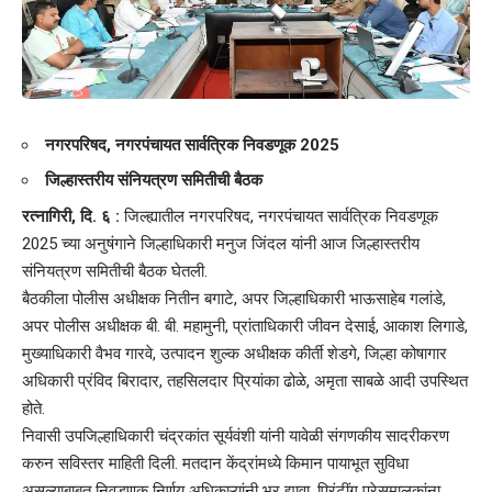
नगरपरिषद, नगरपंचायत सार्वत्रिक निवडणूक 2025
जिल्हास्तरीय संनियत्रण समितीची बैठक
रत्नागिरी, दि. ६ :
जिल्ह्यातील नगरपरिषद, नगरपंचायत सार्वत्रि‍क निवडणूक
2025 च्या अनुषंगाने जिल्हाधिकारी मनुज जिंदल यांनी आज जिल्हास्तरीय
संनियत्रण समितीची बैठक घेतली.
बैठकीला पोलीस अधीक्षक नितीन बगाटे, अपर जिल्हाधिकारी भाऊसाहेब गलांडे,
अपर पोलीस अधीक्षक बी. बी. महामुनी, प्रांताधिकारी जीवन देसाई, आकाश लिगाडे,
मुख्याधिकारी वैभव गारवे, उत्पादन शुल्क अधीक्षक कीर्ती शेडगे, जिल्हा कोषागार
अधिकारी प्रंविद बिरादार, तहसिलदार प्रियांका ढोळे, अमृता साबळे आदी उपस्थित
होते.
निवासी उपजिल्हाधिकारी चंद्रकांत सूर्यवंशी यांनी यावेळी संगणकीय सादरीकरण
करुन सविस्तर माहिती दिली. मतदान केंद्रांमध्ये किमान पायाभूत सुविधा
असल्याबाबत निवडणूक निर्णय अधिकाऱ्यांनी भर द्यावा. प्रिंटींग प्रेसमालकांना