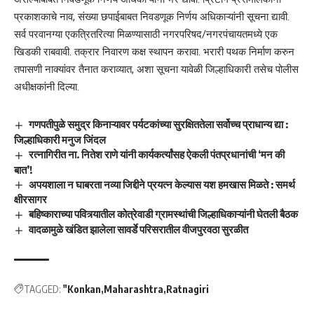
प्रकाशकाचे नाव, संख्या छपाईबाबत निवडणूक निर्णय अधिकाऱ्यांनी सूचना द्यावी.
सर्व परवानग्या एकत्रितरित्या मिळण्यासाठी नगरपरिषद/नगरपंचायतमध्ये एक
खिडकी राबवावी. तक्रार निवारण कक्ष स्थापन करावा. भरारी पथक निर्माण करुन
तपासणी नाक्यांवर तैनात कराव्यात, अशा सूचना यावेळी जिल्हाधिकारी तसेच पोलीस
अधीक्षकांनी दिल्या.
गणपतीपुळे समुद्र किनाऱ्यावर पर्यटकांच्या सुरक्षिततेला सर्वोच्च प्राधान्य द्या :
जिल्हाधिकारी मनुज जिंदल
रत्नागिरीत ना. नितेश राणे यांनी कार्यकर्त्यांसह ऐकली पंतप्रधानांची ‘मन की
बात’!
अपयशाला न घाबरता नव्या जिद्दीने प्रयत्न केल्यास यश हमखास मिळते : समर्थ
क्षीरसागर
बहिष्काराच्या पवित्र्यातील कोत्रेवाडी ग्रामस्थांची जिल्हाधिकाऱ्यांनी घेतली बैठक
वादळामुळे खंडित झालेला सावर्डे परिसरातील वीजपुरवठा सुरळीत
TAGGED:
"Konkan
Maharashtra
Ratnagiri