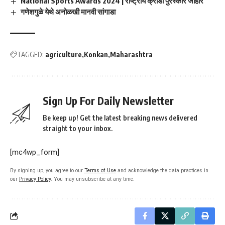
National Sports Awards 2024 | राष्ट्रीय क्रीडा पुरस्कार जाहीर
गणेशगुळे येथे अनोळखी मानवी सांगाडा
TAGGED:
agriculture
Konkan
Maharashtra
Sign Up For Daily Newsletter
Be keep up! Get the latest breaking news delivered
straight to your inbox.
[mc4wp_form]
By signing up, you agree to our
Terms of Use
and acknowledge the data practices in
our
Privacy Policy
. You may unsubscribe at any time.