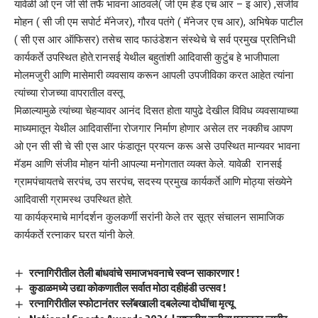
यावेळी ओ एन जी सी तर्फे भावना आठवले( जी एम हेड एच आर – इ आर) ,संजीव
मोहन ( सी जी एम सपोर्ट मॅनेजर), गौरव पतंगे ( मॅनेजर एच आर), अभिषेक पाटील
( सी एस आर ऑफिसर) तसेच साद फाउंडेशन संस्थेचे चे सर्व प्रमुख प्रतिनिधी
कार्यकर्ते उपस्थित होते.रानसई येथील बहुतांशी आदिवासी कुटुंब हे भाजीपाला
मोलमजुरी आणि मासेमारी व्यवसाय करून आपली उपजीविका करत आहेत त्यांना
त्यांच्या रोजच्या वापरातील वस्तू
मिळाल्यामुळे त्यांच्या चेहऱ्यावर आनंद दिसत होता यापुढे देखील विविध व्यवसायाच्या
माध्यमातून येथील आदिवासींना रोजगार निर्माण होणार असेल तर नक्कीच आपण
ओ एन सी सी चे सी एस आर फंडातून प्रयत्न करू असे उपस्थित मान्यवर भावना
मॅडम आणि संजीव मोहन यांनी आपल्या मनोगतात व्यक्त केले. यावेळी रानसई
ग्रामपंचायतचे सरपंच, उप सरपंच, सदस्य प्रमुख कार्यकर्ते आणि मोठ्या संख्येने
आदिवासी ग्रामस्थ उपस्थित होते.
या कार्यक्रमाचे मार्गदर्शन कुलकर्णी सरांनी केले तर सूत्र संचालन सामाजिक
कार्यकर्ते रत्नाकर घरत यांनी केले.
रत्नागिरीतील तेली बांधवांचे समाजभवनाचे स्वप्न साकारणार !
कुडाळमध्ये उद्या कोकणातील सर्वात मोठा दहीहंडी उत्सव !
रत्नागिरीतील स्फोटानंतर स्लॅबखाली दबलेल्या दोघींचा मृत्यू