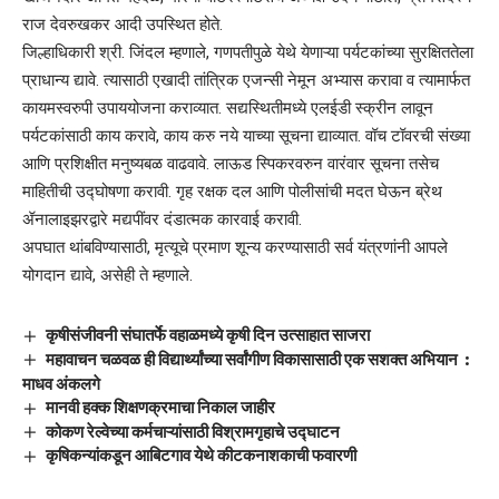
राज देवरुखकर आदी उपस्थित होते.
जिल्हाधिकारी श्री. जिंदल म्हणाले, गणपतीपुळे येथे येणाऱ्या पर्यटकांच्या सुरक्षिततेला
प्राधान्य द्यावे. त्यासाठी एखादी तांत्रिक एजन्सी नेमून अभ्यास करावा व त्यामार्फत
कायमस्वरुपी उपाययोजना कराव्यात. सद्यस्थितीमध्ये एलईडी स्क्रीन लावून
पर्यटकांसाठी काय करावे, काय करु नये याच्या सूचना द्याव्यात. वॉच टॉवरची संख्या
आणि प्रशिक्षीत मनुष्यबळ वाढवावे. लाऊड स्पिकरवरुन वारंवार सूचना तसेच
माहितीची उद्घोषणा करावी. गृह रक्षक दल आणि पोलीसांची मदत घेऊन ब्रेथ
ॲनालाइझरद्वारे मद्यपींवर दंडात्मक कारवाई करावी.
अपघात थांबविण्यासाठी, मृत्यूचे प्रमाण शून्य करण्यासाठी सर्व यंत्रणांनी आपले
योगदान द्यावे, असेही ते म्हणाले.
कृषीसंजीवनी संघातर्फे वहाळमध्ये कृषी दिन उत्साहात साजरा
महावाचन चळवळ ही विद्यार्थ्यांच्या सर्वांगीण विकासासाठी एक सशक्त अभियान :
माधव अंकलगे
मानवी हक्क शिक्षणक्रमाचा निकाल जाहीर
कोकण रेल्वेच्या कर्मचाऱ्यांसाठी विश्रामगृहाचे उद्घाटन
कृषिकन्यांकडून आबिटगाव येथे कीटकनाशकाची फवारणी