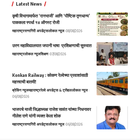
Latest News
कृषी विभागामार्फत ‘रानभाजी’ आणि ‘पौष्टिक तृणधान्य’
पाककला स्पर्धा १४ ऑगस्ट रोजी
महाराष्ट्र
रत्नागिरी अपडेट्स
लोकल न्यूज
08/08/2026
उरण महाविद्यालयात जपानी भाषा प्रशिक्षणाची सुरुवात
महाराष्ट्र
लोकल न्यूज
शिक्षण
07/08/2026
Konkan Railway : कोकण रेल्वेच्या प्रवाशांसाठी
महत्त्वाची बातमी!
ब्रेकिंग न्यूज
महाराष्ट्र
रेल्वे अपडेट्स & ट्रॅव्हल
लोकल न्यूज
06/08/2026
भाजपचे माजी जिल्हाध्यक्ष राजेश सावंत यांच्या निधनावर
नीलेश राणे यांनी व्यक्त केला शोक
महाराष्ट्र
रत्नागिरी अपडेट्स
लोकल न्यूज
06/08/2026