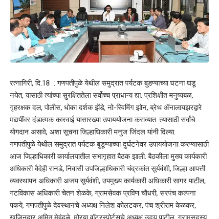
रत्नागिरी, दि.18 : गणपतीपुळे येथील समुद्रात पर्यटक बुडण्याच्या घटना घडू
नयेत, यासाठी त्यांच्या सुरक्षिततेला सर्वोच्च प्राधान्य द्या. प्रशिक्षीत मनुष्यबळ,
गृहरक्षक दल, पोलीस, धोका दर्शक झेंडे, नो-स्विमिंग झोन, ब्रेथ ॲनालायझरद्वारे
मद्यपींवर दंडात्मक कारवाई यासारख्या उपाययोजना कराव्यात. त्यासाठी सर्वांचे
योगदान असावे, अशा सूचना जिल्हाधिकारी मनुज जिंदल यांनी दिल्या.
गणपतीपुळे येथील समुद्रात पर्यटक बुडूण्याच्या दुर्घटनेवर उपाययोजना करण्यासाठी
आज जिल्हाधिकारी कार्यालयातील सभागृहात बैठक झाली. बैठकीला मुख्य कार्यकारी
अधिकारी वैदेही रानडे, निवासी उपजिल्हाधिकारी चंद्रकांत सूर्यवंशी, जिल्हा आपत्ती
व्यवस्थापन अधिकारी अजय सूर्यवंशी, उपमुख्य कार्यकारी अधिकारी सागर पाटील,
गटविकास अधिकारी चेतन शेळके, ग्रामसेवक प्रविण चौधरी, सरपंच कल्पना
पकये, गणपतीपुळे देवस्थानचे अध्यक्ष निलेश कोलटकर, पंच श्रीराम केळकर,
खजिनदार अमित मेहंदळे, मोरया वॉटरस्पोर्टसचे अध्यक्ष उदय पाटील, ग्रामसदस्य