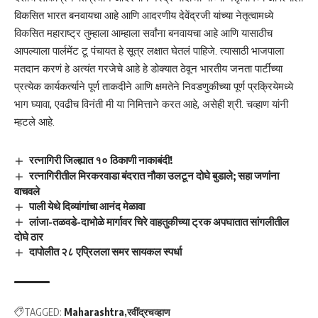
विकसित भारत बनवायचा आहे आणि आदरणीय देवेंद्रजी यांच्या नेतृत्वामध्ये
विकसित महाराष्ट्र तुम्हाला आम्हाला सर्वांना बनवायचा आहे आणि यासाठीच
आपल्याला पार्लमेंट टू पंचायत हे सूत्र लक्षात घेतलं पाहिजे. त्यासाठी भाजपाला
मतदान करणं हे अत्यंत गरजेचे आहे हे डोक्यात ठेवून भारतीय जनता पार्टीच्या
प्रत्येक कार्यकर्त्याने पूर्ण ताकदीने आणि क्षमतेने निवडणुकीच्या पूर्ण प्रक्रियेमध्ये
भाग घ्यावा, एवढीच विनंती मी या निमित्ताने करत आहे, असेही श्री. चव्हाण यांनी
म्हटले आहे.
रत्नागिरी जिल्ह्यात १० ठिकाणी नाकाबंदी!
रत्नागिरीतील मिरकरवाडा बंदरात नौका उलटून दोघे बुडाले; सहा जणांना
वाचवले
पाली येथे दिव्यांगांचा आनंद मेळावा
लांजा-तळवडे-दाभोळे मार्गावर चिरे वाहतुकीच्या ट्रक अपघातात सांगलीतील
दोघे ठार
दापोलीत २८ एप्रिलला समर सायकल स्पर्धा
TAGGED:
Maharashtra
रवींद्रचव्हाण