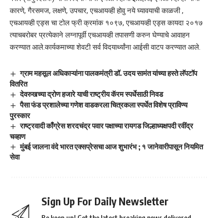
कारणे, गैरसमज, लक्षणे, उपचार, एचआयव्ही होवु नये घ्यावयाची काळजी ,
एचआयव्ही एड्स चा टोल फ्री क्रमांक १०९७, एचआयव्ही एड्स कायदा २०१७
त्याचबरोबर प्रत्येकाने लग्नापूर्वी एचआयव्ही तपासणी करुन घेण्याचे आवाहन
करण्यात आले.कार्यकमाच्या शेवटी सर्व विदयार्थ्यांना आईसी वाटप करण्यात आले.
ग्राम महसूल अधिकाऱ्यांना पालकमंत्री डॉ. उदय सामंत यांच्या हस्ते लॅपटॉप
वितरित
देवरुखच्या द्रोण हजारे याची राष्ट्रीय कॅरम स्पर्धेसाठी निवड
पैसा फंड प्रशालेच्या गणेश वाडकरला चित्रकला स्पर्धेत विशेष प्राविण्य
पुरस्कार
राष्ट्रवादी काँग्रेस शरदचंद्र पवार पक्षाच्या रायगड जिल्हाध्यक्षपदी रवींद्र
चव्हाण
मुंबई जालना वंदे भारत एक्सप्रेसचा आज शुभारंभ ; १ जानेवारीपासून नियमित
सेवा
Sign Up For Daily Newsletter
Be keep up! Get the latest breaking news delivered