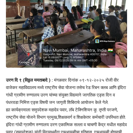
उरण दि ९ (विठ्ठल ममताबादे ) :
मंगळवार दिनांक ०९-१२-२०२५ रोजी वीर
वाजेकर महाविद्यालय मध्ये राष्ट्रीय सेवा योजना तसेच रेड रिबन क्लब आणि इंदिरा
गांधी ग्रामीण रुग्णालय उरण यांच्या संयुक्त विद्यमाने जागतिक एड्स दिन व
पंधरवडा निमित्त एड्स विषयी जन जागृती शिबिराचे आयोजन केले गेले.
ह्या कार्यक्रमाला समुपदेशक महादेव पवार, लॅब टेक्निशियन कु. तृप्ती परजणे,
राष्ट्रीय सेवा योजने विभाग प्रमुख,शिक्षकवर्ग व शिक्षकेतर कर्मचारी उपस्थित होते.
इंदिरा गांधी ग्रामीण रुग्णालय उरण एकात्मिक सल्ला व चाचणी केंद्र मधील महादेव
पवार (समुपदेशक) यांनी विदयार्थ्यांना एचआयव्हीचा इतिहास, एचआयव्ही होण्याची