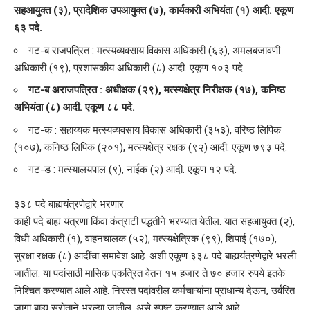
सहआयुक्त (३), प्रादेशिक उपआयुक्त (७), कार्यकारी अभियंता (१) आदी. एकूण
६३ पदे.
गट-ब राजपत्रित : मत्स्यव्यवसाय विकास अधिकारी (६३), अंमलबजावणी
अधिकारी (१९), प्रशासकीय अधिकारी (८) आदी. एकूण १०३ पदे.
गट-ब अराजपत्रित : अधीक्षक (२९), मत्स्यक्षेत्र निरीक्षक (१७), कनिष्ठ
अभियंता (८) आदी. एकूण ८८ पदे.
गट-क : सहाय्यक मत्स्यव्यवसाय विकास अधिकारी (३५३), वरिष्ठ लिपिक
(१०७), कनिष्ठ लिपिक (२०१), मत्स्यक्षेत्र रक्षक (९२) आदी. एकूण ७९३ पदे.
गट-ड : मत्स्यालयपाल (९), नाईक (२) आदी. एकूण १२ पदे.
३३८ पदे बाह्ययंत्रणेद्वारे भरणार
काही पदे बाह्य यंत्रणा किंवा कंत्राटी पद्धतीने भरण्यात येतील. यात सहआयुक्त (२),
विधी अधिकारी (१), वाहनचालक (५२), मत्स्यक्षेत्रिक (९९), शिपाई (१७०),
सुरक्षा रक्षक (८) आदींचा समावेश आहे. अशी एकूण ३३८ पदे बाह्ययंत्रणेद्वारे भरली
जातील. या पदांसाठी मासिक एकत्रित वेतन १५ हजार ते ७० हजार रुपये इतके
निश्चित करण्यात आले आहे. निरस्त पदांवरील कर्मचाऱ्यांना प्राधान्य देऊन, उर्वरित
जागा बाह्य स्रोताने भरल्या जातील, असे स्पष्ट करण्यात आले आहे.