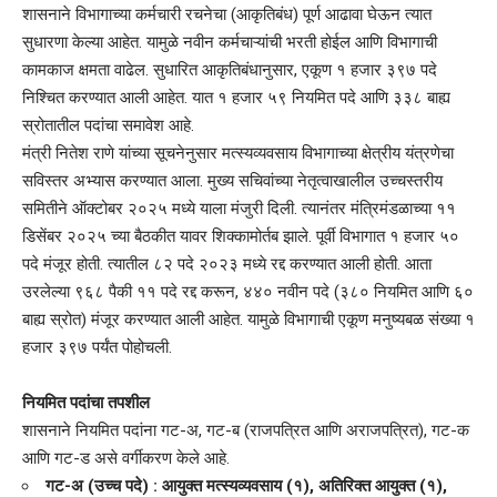
शासनाने विभागाच्या कर्मचारी रचनेचा (आकृतिबंध) पूर्ण आढावा घेऊन त्यात
सुधारणा केल्या आहेत. यामुळे नवीन कर्मचाऱ्यांची भरती होईल आणि विभागाची
कामकाज क्षमता वाढेल. सुधारित आकृतिबंधानुसार, एकूण १ हजार ३९७ पदे
निश्चित करण्यात आली आहेत. यात १ हजार ५९ नियमित पदे आणि ३३८ बाह्य
स्रोतातील पदांचा समावेश आहे.
मंत्री नितेश राणे यांच्या सूचनेनुसार मत्स्यव्यवसाय विभागाच्या क्षेत्रीय यंत्रणेचा
सविस्तर अभ्यास करण्यात आला. मुख्य सचिवांच्या नेतृत्वाखालील उच्चस्तरीय
समितीने ऑक्टोबर २०२५ मध्ये याला मंजुरी दिली. त्यानंतर मंत्रिमंडळाच्या ११
डिसेंबर २०२५ च्या बैठकीत यावर शिक्कामोर्तब झाले. पूर्वी विभागात १ हजार ५०
पदे मंजूर होती. त्यातील ८२ पदे २०२३ मध्ये रद्द करण्यात आली होती. आता
उरलेल्या ९६८ पैकी ११ पदे रद्द करून, ४४० नवीन पदे (३८० नियमित आणि ६०
बाह्य स्रोत) मंजूर करण्यात आली आहेत. यामुळे विभागाची एकूण मनुष्यबळ संख्या १
हजार ३९७ पर्यंत पोहोचली.
नियमित पदांचा तपशील
शासनाने नियमित पदांना गट-अ, गट-ब (राजपत्रित आणि अराजपत्रित), गट-क
आणि गट-ड असे वर्गीकरण केले आहे.
गट-अ (उच्च पदे) : आयुक्त मत्स्यव्यवसाय (१), अतिरिक्त आयुक्त (१),