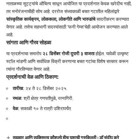
​नाताळच्या सुट्ट्यांचे औचित्य साधून आयोजित या प्रदर्शनात केवळ खरेदीच नाही,
तर मनोरंजनाचीही सोय आहे. दररोज संध्याकाळी बचत गटातील महिलांद्वारे
सांस्कृतिक कार्यक्रम, लोककला, लोकगीते आणि भारुडांचे
सादरीकरण करण्यात
येणार आहे. तसेच सहभागी सदस्यांसाठी ‘फनी गेम्स’चेही आयोजन करण्यात आले
आहे.
सांगता आणि गौरव सोहळा
​या प्रदर्शनाचा समारोप
२८ डिसेंबर रोजी दुपारी ३ वाजता
होईल. यावेळी उत्कृष्ट
स्टॉल मांडणी आणि सर्वाधिक विक्री करणाऱ्या बचत गटांचा विशेष सत्कार करून
त्यांना गौरविण्यात येणार आहे.
प्रदर्शनाची वेळ आणि ठिकाण:
तारीख:
२४ ते २८ डिसेंबर २०२५.
स्थळ:
श्री क्षेत्र गणपतीपुळे, रत्नागिरी.
वेळ:
सकाळी १० ते रात्री उशिरापर्यंत.
व्यवहार आणि व्यक्तिमत्व कौशल्ये हीच यशाची गुरुकिल्ली : डॉ संदीप करे