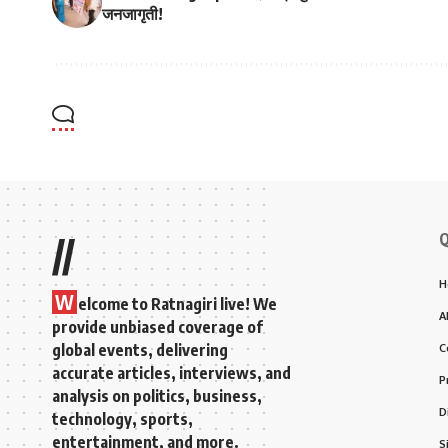
जनजागृती!
Q
//
H
W
elcome to Ratnagiri live! We
A
provide unbiased coverage of
global events, delivering
C
accurate articles, interviews, and
P
analysis on politics, business,
D
technology, sports,
entertainment, and more.
S