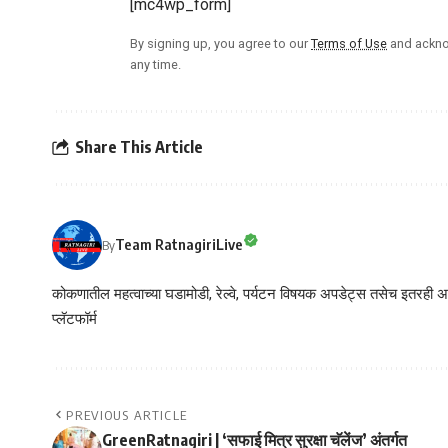
[mc4wp_form]
By signing up, you agree to our
Terms of Use
and ackno
any time.
Share This Article
Team RatnagiriLive
By
कोकणातील महत्वाच्या घडामोडी, रेल्वे, पर्यटन विषयक अपडेट्स तसेच इतरही अने
प्लॅटफॉर्म
PREVIOUS ARTICLE
GreenRatnagiri | ‘सफाई मित्र सुरक्षा चॅलेंज’ अंतर्गत