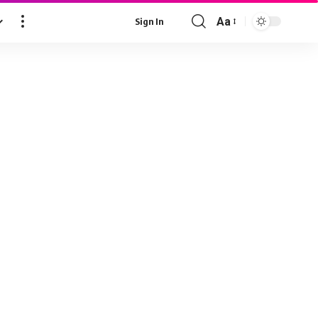
Aa
Sign In
Font
Resizer