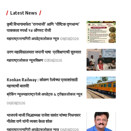
Latest News
कृषी विभागामार्फत ‘रानभाजी’ आणि ‘पौष्टिक तृणधान्य’
पाककला स्पर्धा १४ ऑगस्ट रोजी
महाराष्ट्र
रत्नागिरी अपडेट्स
लोकल न्यूज
08/08/2026
उरण महाविद्यालयात जपानी भाषा प्रशिक्षणाची सुरुवात
महाराष्ट्र
लोकल न्यूज
शिक्षण
07/08/2026
Konkan Railway : कोकण रेल्वेच्या प्रवाशांसाठी
महत्त्वाची बातमी!
ब्रेकिंग न्यूज
महाराष्ट्र
रेल्वे अपडेट्स & ट्रॅव्हल
लोकल न्यूज
06/08/2026
भाजपचे माजी जिल्हाध्यक्ष राजेश सावंत यांच्या निधनावर
नीलेश राणे यांनी व्यक्त केला शोक
महाराष्ट्र
रत्नागिरी अपडेट्स
लोकल न्यूज
06/08/2026