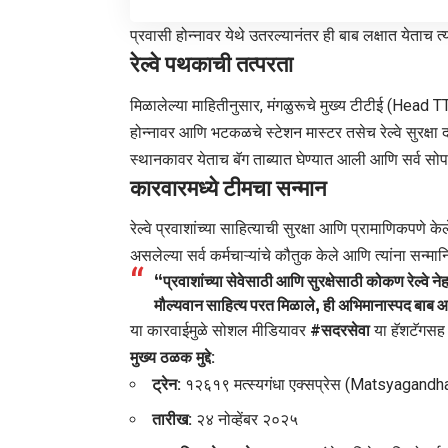
​प्रवासी होन्नावर येथे उतरल्यानंतर ही बाब लक्षात येताच त्
रेल्वे पथकाची तत्परता
​मिळालेल्या माहितीनुसार,
मंगळुरूचे मुख्य टीटीई
(Head T
होन्नावर आणि भटकळचे स्टेशन मास्टर तसेच रेल्वे सुरक्ष
स्थानकावर येताच बॅग ताब्यात घेण्यात आली आणि सर्व सोप
कारवारमध्ये टीमचा सन्मान
​रेल्वे प्रवाशांच्या साहित्याची सुरक्षा आणि प्रामाणिकपणे
असलेल्या सर्व कर्मचाऱ्यांचे कौतुक केले आणि त्यांना सन्मान
“प्रवाशांच्या सेवेसाठी आणि सुरक्षेसाठी कोकण रेल्वे नेह
मौल्यवान साहित्य परत मिळाले, ही अभिमानास्पद बाब आ
​या कारवाईमुळे सोशल मीडियावर
#सदरसेवा
या हॅशटॅगसह रे
मुख्य ठळक मुद्दे:
ट्रेन:
१२६१९ मत्स्यगंधा एक्सप्रेस (Matsyagand
तारीख:
२४ नोव्हेंबर २०२५