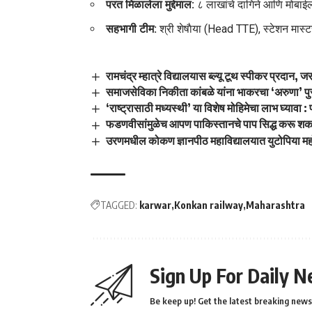
परत मिळालेला मुद्देमाल:
८ लाखांचे दागिने आणि मोबाई
सहभागी टीम:
श्री शेषाैया (Head TTE), स्टेशन मास
रामचंद्र म्हात्रे विद्यालयास ब्ल्यू टूथ स्पीकर प्रदान,
समाजसेविका निकीता कांबळे यांना भाकरचा ‘अरुणा’ पु
‘राष्ट्रासाठी मध्यस्थी’ या विशेष मोहिमेचा लाभ घ्यावा 
फडणवीसांमुळेच आपण पाकिस्तानचे पाप सिद्ध करू शकलो 
उरणमधील कोकण ज्ञानपीठ महाविद्यालयात युटोपिया महो
TAGGED:
karwar
Konkan railway
Maharashtra
Sign Up For Daily N
Be keep up! Get the latest breaking news 