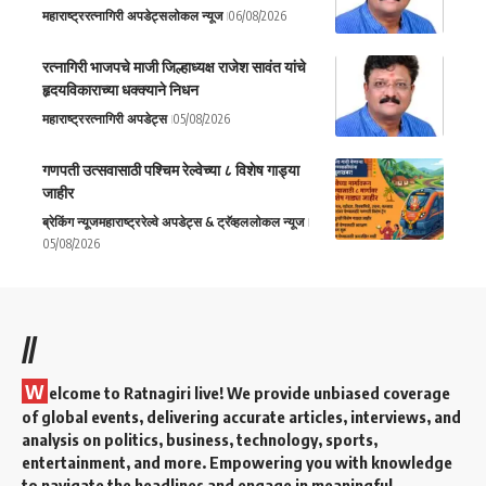
महाराष्ट्र
रत्नागिरी अपडेट्स
लोकल न्यूज
06/08/2026
रत्नागिरी भाजपचे माजी जिल्हाध्यक्ष राजेश सावंत यांचे
हृदयविकाराच्या धक्क्याने निधन
महाराष्ट्र
रत्नागिरी अपडेट्स
05/08/2026
गणपती उत्सवासाठी पश्चिम रेल्वेच्या ८ विशेष गाड्या
जाहीर
ब्रेकिंग न्यूज
महाराष्ट्र
रेल्वे अपडेट्स & ट्रॅव्हल
लोकल न्यूज
05/08/2026
//
W
elcome to Ratnagiri live! We provide unbiased coverage
of global events, delivering accurate articles, interviews, and
analysis on politics, business, technology, sports,
entertainment, and more. Empowering you with knowledge
to navigate the headlines and engage in meaningful