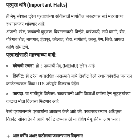
प्रमुख थांबे (Important Halts)
​ही मेमू स्पेशल ट्रेन प्रवाशांच्या सोयीसाठी मार्गातील जवळपास सर्व महत्त्वाच्या
स्थानकांवर थांबणार आहे:
अंजनी, खेड, कळंबणी बुद्रुक, दिवाणखवटी, विन्हेरे, करंजाडी, सापे वामणे, वीर,
गोरेगाव रोड, माणगाव, इंदापूर, कोलाड, रोहा, नागोठणे, कासू, पेण, जिते, आपटा
आणि सोमाटणे.
प्रवाशांसाठी महत्त्वाच्या बाबी:
कोचची रचना:
ही ८ डब्यांची मेमू (MEMU) ट्रेन आहे.
तिकीट:
ही ट्रेन अनारक्षित असल्याने याचे तिकीट रेल्वे स्थानकांवरील जनरल
काउंटरवरून किंवा UTS ॲपद्वारे मिळवता येईल.
फायदा:
या गाडीमुळे विशेषतः चाकरमानी आणि विद्यार्थी वर्गाला ऐन सुट्ट्यांच्या
काळात मोठा दिलासा मिळणार आहे.
रेल्वे प्रशासनाने प्रवाशांना आवाहन केले आहे की, प्रवासादरम्यान अधिकृत
तिकीट सोबत ठेवावे आणि गर्दी टाळण्यासाठी या विशेष मेमू सेवेचा लाभ घ्यावा.
आठ वर्षीय अक्षर पाटीलचा जलतरणात विक्रम!