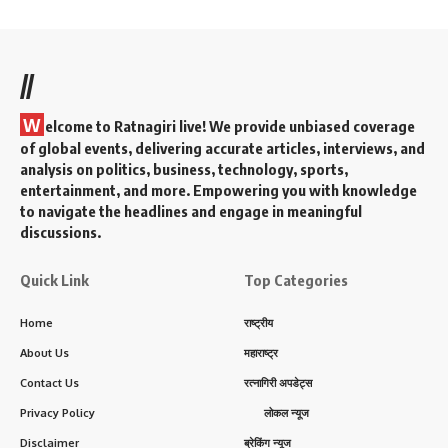
//
W
elcome to Ratnagiri live! We provide unbiased coverage
of global events, delivering accurate articles, interviews, and
analysis on politics, business, technology, sports,
entertainment, and more. Empowering you with knowledge
to navigate the headlines and engage in meaningful
discussions.
Quick Link
Top Categories
Home
राष्ट्रीय
About Us
महाराष्ट्र
Contact Us
रत्नागिरी अपडेट्स
Privacy Policy
लोकल न्यूज
Disclaimer
ब्रेकिंग न्यूज