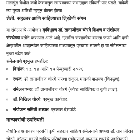
मालगुंड येथील कवी केशवसुत स्मारकाच्या सभागृहात रविवारी पार पडले. यावेळी
त्या मुख्य अतिथी म्हणून बोलत होत्या.
शेती, सहकार आणि साहित्याचा त्रिवेणी संगम
​या संमेलनाचे आयोजन
कृषिभूषण डॉ. तानाजीराव चोरगे शिक्षण व संशोधन
संस्थेच्या
वतीने करण्यात आले आहे. ग्रामीण संस्कृतीचा वारसा जपणे आणि कृषी
क्षेत्रातील आव्हानांवर साहित्याच्या माध्यमातून प्रकाश टाकणे हा या संमेलनाचा
मुख्य उद्देश आहे.
संमेलनाचे प्रमुख तपशील:
दिनांक:
१३, १४ आणि १५ फेब्रुवारी २०२६
स्थळ:
डॉ. तानाजीराव चोरगे संस्था संकुल, मांडकी पालवण (चिपळूण).
संमेलनाध्यक्ष:
डॉ. तानाजीराव चोरगे (ज्येष्ठ साहित्यिक व कृषी तज्ज्ञ).
डॉ. निखिल चोरगे:
प्रमुख कार्यवाह.
संयोजन समिती अध्यक्ष:
प्रकाश देशपांडे.
मान्यवरांची उपस्थिती
बोधचिन्ह अनावरण प्रसंगी कृषी सहकार साहित्य संमेलनाचे अध्यक्ष डॉ. तानाजीराव
चोरगे, कोकण मराठी साहित्य परिषदेच्या (कोमसाप) मालगुंड शाखेचे पदाधिकारी,