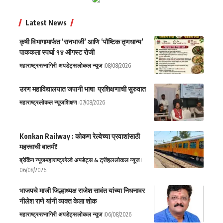
Latest News
कृषी विभागामार्फत ‘रानभाजी’ आणि ‘पौष्टिक तृणधान्य’
पाककला स्पर्धा १४ ऑगस्ट रोजी
महाराष्ट्र
रत्नागिरी अपडेट्स
लोकल न्यूज
08/08/2026
उरण महाविद्यालयात जपानी भाषा प्रशिक्षणाची सुरुवात
महाराष्ट्र
लोकल न्यूज
शिक्षण
07/08/2026
Konkan Railway : कोकण रेल्वेच्या प्रवाशांसाठी
महत्त्वाची बातमी!
ब्रेकिंग न्यूज
महाराष्ट्र
रेल्वे अपडेट्स & ट्रॅव्हल
लोकल न्यूज
06/08/2026
भाजपचे माजी जिल्हाध्यक्ष राजेश सावंत यांच्या निधनावर
नीलेश राणे यांनी व्यक्त केला शोक
महाराष्ट्र
रत्नागिरी अपडेट्स
लोकल न्यूज
06/08/2026