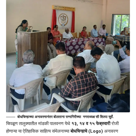
बोधचिन्हाच्या अनावरणानंतर बोलताना रत्नागिरीच्या नगराध्यक्ष सौ शिल्पा सुर्वे.
चिपळूण तालुक्यातील मांडकी पालवनण येथे
१३, १४ व १५ फेब्रुवारी
रोजी
होणाऱ्या या ऐतिहासिक साहित्य संमेलनाच्या
बोधचिन्हाचे (Logo)
अनावरण