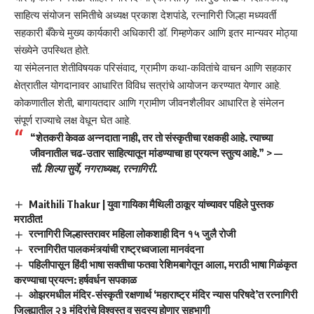
साहित्य संयोजन समितीचे अध्यक्ष प्रकाश देशपांडे, रत्नागिरी जिल्हा मध्यवर्ती
सहकारी बँकेचे मुख्य कार्यकारी अधिकारी डॉ. गिम्हणेकर आणि इतर मान्यवर मोठ्या
संख्येने उपस्थित होते.
या संमेलनात शेतीविषयक परिसंवाद, ग्रामीण कथा-कवितांचे वाचन आणि सहकार
क्षेत्रातील योगदानावर आधारित विविध सत्रांचे आयोजन करण्यात येणार आहे.
कोकणातील शेती, बागायतदार आणि ग्रामीण जीवनशैलीवर आधारित हे संमेलन
संपूर्ण राज्याचे लक्ष वेधून घेत आहे.
“शेतकरी केवळ अन्नदाता नाही, तर तो संस्कृतीचा रक्षकही आहे. त्याच्या
जीवनातील चढ-उतार साहित्यातून मांडण्याचा हा प्रयत्न स्तुत्य आहे.”
> —
सौ. शिल्पा सुर्वे,
नगराध्यक्ष, रत्नागिरी
.
Maithili Thakur | युवा गायिका मैथिली ठाकूर यांच्यावर पहिले पुस्तक
मराठीत!
रत्नागिरी जिल्हास्तरावर महिला लोकशाही दिन १५ जुलै रोजी
रत्नागिरीत पालकमंत्र्यांची राष्ट्रध्वजाला मानवंदना
पहिलीपासून हिंदी भाषा सक्तीचा फतवा रेशिमबागेतून आला, मराठी भाषा गिळंकृत
करण्याचा प्रयत्न: हर्षवर्धन सपकाळ
ओझरमधील मंदिर-संस्कृती रक्षणार्थ ‘महाराष्ट्र मंदिर न्यास परिषदे’त रत्नागिरी
जिल्ह्यातील २३ मंदिरांचे विश्वस्त व सदस्य होणार सहभागी