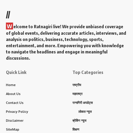
//
W
elcome to Ratnagiri live! We provide unbiased coverage
of global events, delivering accurate articles, interviews, and
analysis on politics, business, technology, sports,
entertainment, and more. Empowering you with knowledge
to navigate the headlines and engage in meaningful
discussions.
Quick Link
Top Categories
Home
राष्ट्रीय
About Us
महाराष्ट्र
Contact Us
रत्नागिरी अपडेट्स
Privacy Policy
लोकल न्यूज
Disclaimer
ब्रेकिंग न्यूज
SiteMap
शिक्षण