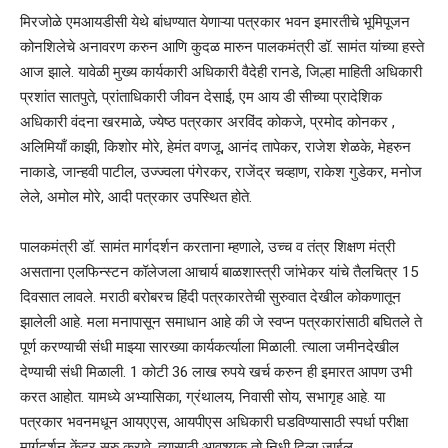
मिरजोळे एमआयडीसी येथे बांधण्यात येणाऱ्या पत्रकार भवन इमारतीचे भूमिपूजन
कोनशिलेचे अनावरण करुन आणि कुदळ मारुन पालकमंत्री डॉ. सामंत यांच्या हस्ते
आज झाले. यावेळी मुख्य कार्यकारी अधिकारी वैदेही रानडे, जिल्हा माहिती अधिकारी
प्रशांत सातपुते, प्रांताधिकारी जीवन देसाई, एम आय डी सीच्या प्रादेशिक
अधिकारी वंदना खरमाळे, ज्येष्ठ पत्रकार अरविंद कोकजे, प्रमोद कोनकर ,
अलिमियाँ काझी, किशोर मोरे, हेमंत वणजू, आनंद तापेकर, राजेश शेळके, मेहरुन
नाकाडे, जान्हवी पाटील, उज्ज्वला पंगेरकर, राजेंद्र चव्हाण, राकेश गुडेकर, मनोज
लेले, अमोल मोरे, आदी पत्रकार उपस्थित होते.
पालकमंत्री डॉ. सामंत मार्गदर्शन करताना म्हणाले, उच्च व तंत्र शिक्षण मंत्री
असताना एलफिन्स्टन कॉलेजला आचार्य बाळशास्त्री जांभेकर यांचे तैलचित्र 15
दिवसात लावले. मराठी बरोबरच हिंदी पत्रकारतेची सुरुवात देखील कोकणातून
झालेली आहे. मला मनापासून समाधान आहे की जे स्वप्न पत्रकारांसाठी बघितले ते
पूर्ण करण्याची संधी माझ्या सारख्या कार्यकर्त्याला मिळाली. त्याला जमीनदेखील
देण्याची संधी मिळाली. 1 कोटी 36 लाख रुपये खर्च करुन ही इमारत आपण उभी
करत आहोत. यामध्ये अभ्यासिका, ग्रंथालय, निवासी सोय, सभागृह आहे. या
पत्रकार भवनमधून आयएएस, आयपीएस अधिकारी घडविण्यासाठी स्पर्धा परीक्षा
मार्गदर्शन केंद्र सुरु करावे, त्यासाठी आवश्यक तो निधी दिला जाईल.