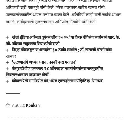
प्रादेशिक अधिकारी श्रीमती खरमाळे यांनी केले. प्रस्ताविक जिल्हा माहिती
अधिकारी श्री. सातपुते यांनी केले. ज्येष्ठ पत्रकार सतीश कामत यांनी
पत्रकारांच्यावतीने आपले मनोगत व्यक्त केले. अलिमियाँ काझी यांनी सर्वांचे आभार
मानले. कार्यक्रमाचे सूत्रसंचालन अभिजीत गोडबोले यांनी केले.
खेलो इंडिया अस्मिता वूमेन्स लीग २०२५’ या किक बॉक्सिंग स्पर्धेमध्ये आर. के.
जी. पब्लिक स्कूलच्या विद्यार्थ्यांची बाजी
जिल्हा बँकेकडून सभासदांना ३० टक्के लाभांश ; डॉ. तानाजी चोरगे यांचा
सत्कार
‘उटण्यासंगे अभ्यंगस्नान, नक्की करा मतदान’
कंत्राटी वीज कामगार २४ ऑगस्टला ऊर्जामंत्र्यांच्या नागपुरातील
निवासस्थानावर काढणार मोर्चा
कोकण रेल्वे मार्गावरील वंदे भारत एक्सप्रेसला पॉझिटिव्ह ‘सिग्नल’
TAGGED:
Konkan