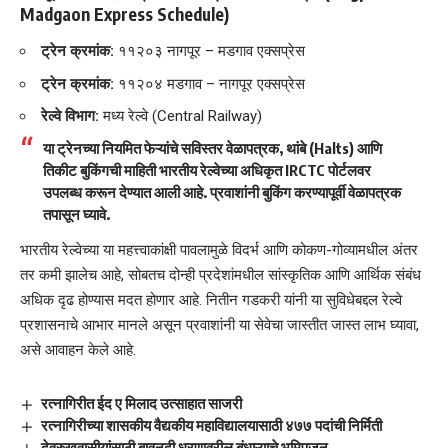
Madgaon Express Schedule)
ट्रेन क्रमांक:
११२०३ नागपूर – मडगाव एक्सप्रेस
ट्रेन क्रमांक:
११२०४ मडगाव – नागपूर एक्सप्रेस
रेल्वे विभाग:
मध्य रेल्वे (Central Railway)
या ट्रेनच्या नियमित फेऱ्यांचे सविस्तर वेळापत्रक, थांबे (Halts) आणि
तिकीट बुकिंगची माहिती भारतीय रेल्वेच्या अधिकृत IRCTC पोर्टलवर
उपलब्ध करून देण्यात आली आहे. प्रवाशांनी बुकिंग करण्यापूर्वी वेळापत्रक
तपासून घ्यावे.
भारतीय रेल्वेच्या या महत्त्वाकांक्षी पावलामुळे विदर्भ आणि कोकण-गोव्यामधील अंतर
तर कमी झालेच आहे, सोबतच दोन्ही प्रदेशांमधील सांस्कृतिक आणि आर्थिक संबंध
अधिक दृढ होण्यास मदत होणार आहे. नितीन गडकरी यांनी या सुविधेबद्दल रेल्वे
प्रशासनाचे आभार मानले असून प्रवाशांनी या सेवेचा जास्तीत जास्त लाभ घ्यावा,
असे आवाहन केले आहे.
रत्नागिरीत ईद ए मिलाद उत्साहात साजरी
रत्नागिरीच्या शासकीय वैद्यकीय महाविद्यालयासाठी ४७७ पदांची निर्मिती
देवरुखवासीयांसाठी बावनदी धरणावरील बंधाऱ्याचे भूमिपूजन