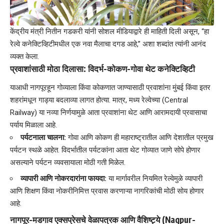
​केंद्रीय मंत्री नितीन गडकरी यांनी सोशल मीडियाद्वारे ही माहिती दिली असून, “हा
रेल्वे कनेक्टिव्हिटीमधील एक नवा मैलाचा दगड आहे,” अशा शब्दांत त्यांनी आनंद
व्यक्त केला.
प्रवाशांसाठी मोठा दिलासा: विदर्भ-कोकण-गोवा थेट कनेक्टिव्हिटी
​याआधी नागपूरहून गोव्याला किंवा कोकणात जाण्यासाठी प्रवाशांना मुंबई किंवा इतर
शहरांमधून गाड्या बदलाव्या लागत होत्या. मात्र, मध्य रेल्वेच्या (Central
Railway) या नव्या निर्णयामुळे आता प्रवाशांना थेट आणि आरामदायी प्रवासाचा
पर्याय मिळाला आहे.
पर्यटनाला चालना:
गोवा आणि कोकण ही महाराष्ट्रातील आणि देशातील प्रमुख
पर्यटन स्थळे आहेत. विदर्भातील पर्यटकांना आता थेट गोव्यात जाणे सोपे होणार
असल्याने पर्यटन व्यवसायाला मोठी गती मिळेल.
व्यापारी आणि नोकरदारांना फायदा:
या मार्गावरील नियमित रेल्वेमुळे व्यापारी
आणि शिक्षण किंवा नोकरीनिमित्त प्रवास करणाऱ्या नागरिकांची मोठी सोय होणार
आहे.
नागपूर-मडगाव एक्सप्रेसचे वेळापत्रक आणि वैशिष्ट्ये (Nagpur-