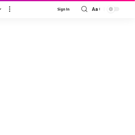
Aa
Sign In
Font
Resizer