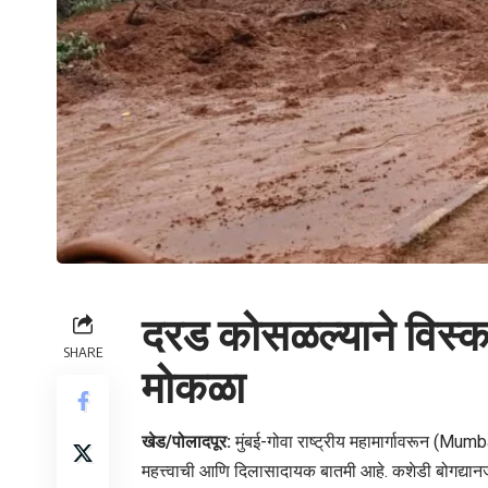
दरड कोसळल्याने विस्क
SHARE
मोकळा
खेड/पोलादपूर:
मुंबई-गोवा राष्ट्रीय महामार्गावरून (M
महत्त्वाची आणि दिलासादायक बातमी आहे. कशेडी बोगद्य