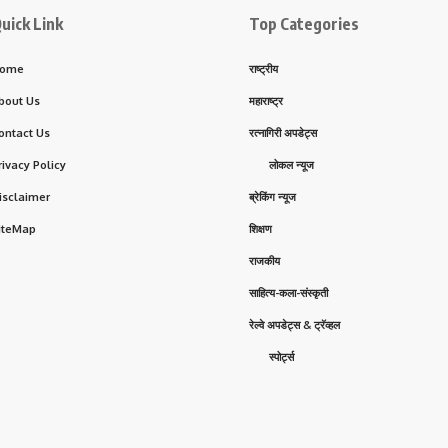
uick Link
Top Categories
ome
राष्ट्रीय
bout Us
महाराष्ट्र
ontact Us
रत्नागिरी अपडेट्स
rivacy Policy
लोकल न्यूज
isclaimer
ब्रेकिंग न्यूज
iteMap
शिक्षण
राजकीय
साहित्य-कला-संस्कृती
रेल्वे अपडेट्स & ट्रॅव्हल
स्पोर्ट्स