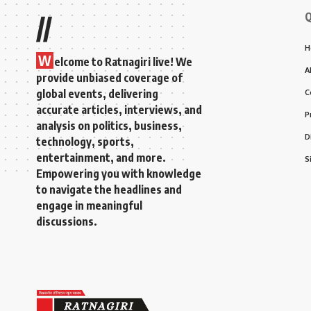
Q
//
H
W
elcome to Ratnagiri live! We
A
provide unbiased coverage of
global events, delivering
C
accurate articles, interviews, and
P
analysis on politics, business,
D
technology, sports,
entertainment, and more.
S
Empowering you with knowledge
to navigate the headlines and
engage in meaningful
discussions.